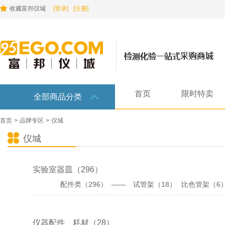
收藏富邦仪城
[登录]
[注册]
首页
限时特卖
全部商品分类
首页
>
品牌专区
>
仪城
仪城
实验室器皿（296）
配件类（296） ——
试管架（18）
比色管架（6
（9）
消毒筐（5）
石棉网（5）
磁力搅拌子（11）
仪器配件、耗材（28）