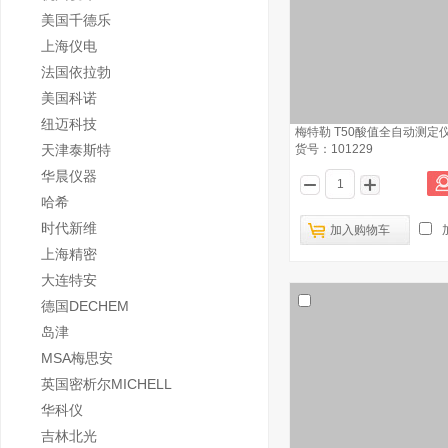
美国千德乐
上海仪电
法国依拉勃
美国科诺
纽迈科技
梅特勒 T50酸值全自动测定
天津泰斯特
货号：101229
华晨仪器
哈希
时代新维
加入购物车
上海精密
大连特安
德国DECHEM
岛津
MSA梅思安
英国密析尔MICHELL
华科仪
吉林北光