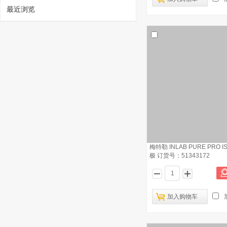
最近浏览
1
梅特勒 滴定杯全套
已有1454人浏览
梅特勒 INLAB PURE PRO 
极 订货号：51343172
梅特勒 样品瓶 订货号：51322310
2
加入购物车
梅特勒 INLAB738电导率电极 订货
3
号：51344120
梅特勒 C30微量水分仪 电源适配器 订