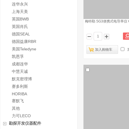
连华永兴
上海天美
英国BWB
梅特勒 SG3便携式电导率仪
英国肖氏
德国SEAL
德国益康RBR
美国Teledyne
加入购物车
凯恩孚
成都连华
中慧天诚
默克密理博
赛多利斯
HORIBA
赛默飞
其他
力可LECO
勘探开发仪器配件