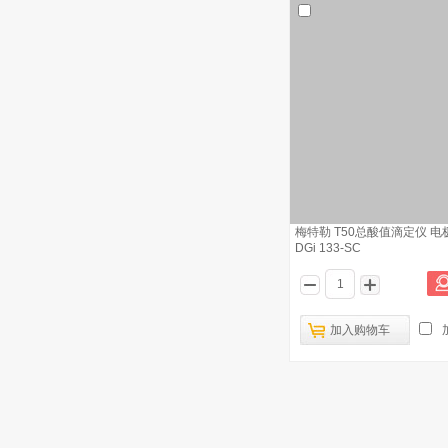
4
货号：30298362
梅特勒 T50酸值全自动测定仪搅拌桨
5
订货号：101229
梅特勒 隔膜电极
6
梅特勒 瓶盖 订货号：51322319
7
梅特勒 电机支架套件 UPLACE电极支
8
梅特勒 T50总酸值滴定仪 电
架 订货号：30019823
DGi 133-SC
梅特勒 SG3便携式电导率仪 电导率电
9
极
梅特勒 DL50硫醇硫含量测定仪 滴定电
加入购物车
10
极 订货号：DGi113-SC