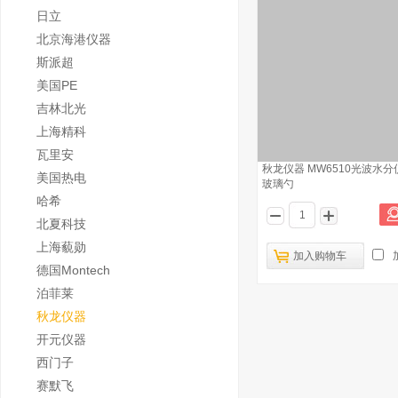
日立
北京海港仪器
斯派超
美国PE
吉林北光
上海精科
瓦里安
秋龙仪器 MW6510光波水分
美国热电
玻璃勺
哈希
北夏科技
上海藐勋
加入购物车
德国Montech
泊菲莱
秋龙仪器
开元仪器
西门子
赛默飞