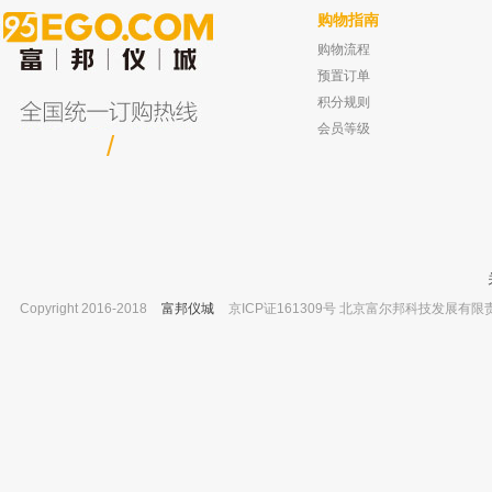
购物指南
购物流程
溧阳江南 移液吸管 10ml
九州同诚 冷水机 SL-12D 3-50℃
已有0人
已有0人购买
预置订单
积分规则
会员等级
/
Copyright 2016-2018
富邦仪城
京ICP证161309号 北京富尔邦科技发展有限责任公司 
坛墨质检 甲醇中正十六烷(C16) 标准溶液
坛墨质检 甲苯中甲胺磷标准品,有证书
1000mg/L
100ug/ml
已有0人购买
已有0人