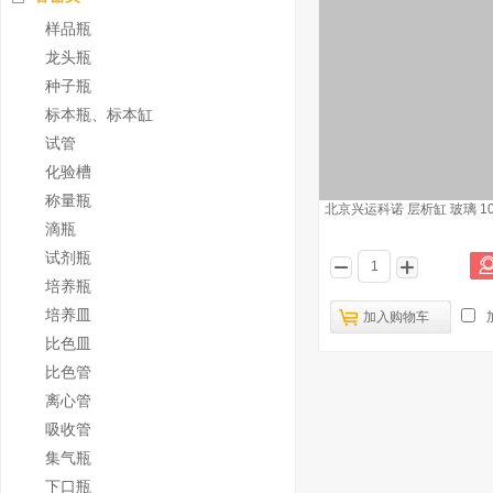
样品瓶
龙头瓶
种子瓶
标本瓶、标本缸
试管
化验槽
称量瓶
北京兴运科诺 层析缸 玻璃 100
滴瓶
试剂瓶
培养瓶
培养皿
加入购物车
比色皿
比色管
离心管
吸收管
集气瓶
下口瓶