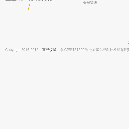
会员等级
/
Copyright 2016-2018
富邦仪城
京ICP证161309号 北京富尔邦科技发展有限责任公司 
北京兴运科诺 奥氏吸管 玻璃 25ml
上海岛津 GCMS-QP2010、QP2010
已有0人购买
QP2010Plus仪器常用备件 螺母 SSNE
已有0人