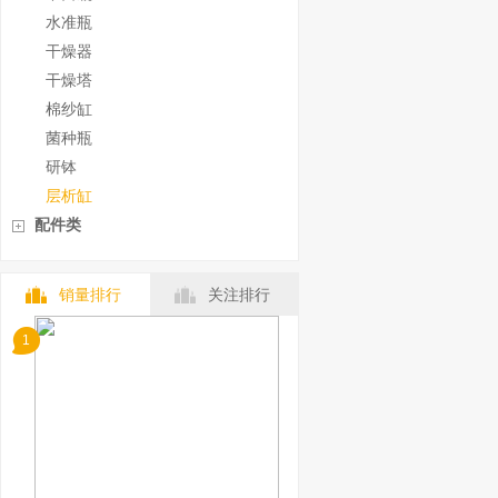
水准瓶
干燥器
干燥塔
棉纱缸
菌种瓶
研钵
层析缸
配件类
销量排行
关注排行
1