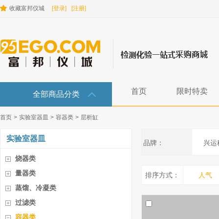
收藏富邦仪城
[登录]
[注册]
首页
限时特卖
全部商品分类
首页
>
实验室器皿
>
容器类
>
层析缸
实验室器皿
品牌：
兴运
烧器类
量器类
排序方式：
人气
蒸馏、冷凝类
过滤类
容器类