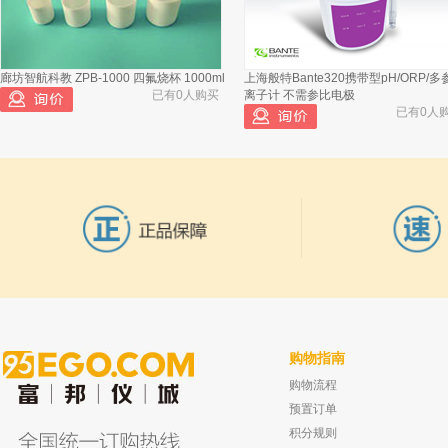
已有627人浏览
廊坊智航科教 ZPB-1000 四氟烧杯 1000ml
上海般特Bante320携带型pH/ORP/多
北京兴运科诺 层析缸 玻璃
2
200*80*200
已有0人购买
离子计 不需参比电极
已有0人
北京兴运科诺 层析缸 玻璃
3
200*80*100
北京兴运科诺 层析缸 玻璃
4
100*80*200
购物指南
购物流程
上海全浦 空气发生器 QPA-2LP
北京海孚 Powerflex® 80-100 机械性
已有0人购买
适性、抓握性兼备作业手套
预置订单
已有0人
积分规则