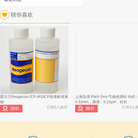
1
猜你喜欢
海安华达 HGWX-2008高温高压原油物性
分析仪 LRS-75-24电源
已有605人浏览
爱尔兰Reagecon ICP-MS/ICP校准标准液
上海岛津 Rtx®-5ms 气相色谱柱 内径
海安华达 HGWX-2008高温高压原油物
2
锡
0.32mm，膜厚：0.10μm，柱长
性分析仪 绕线
已有0人购买
已有0人
海安华达 ZN-MGX-I储存敏感性智能评
3
价装置 控制器