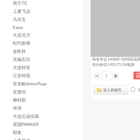
荷兰TE
上虞飞达
马尔文
Fann
大连北方
时代新维
金欧科
无锡石仪
海安华达 HGWX-2008高
性分析仪 LRS-75-24电源
大连特安
江苏科苑
安东帕AntonPaar
加入购物车
安捷伦
梅特勒
环球
大连石油仪器
英国PARKER
耶拿