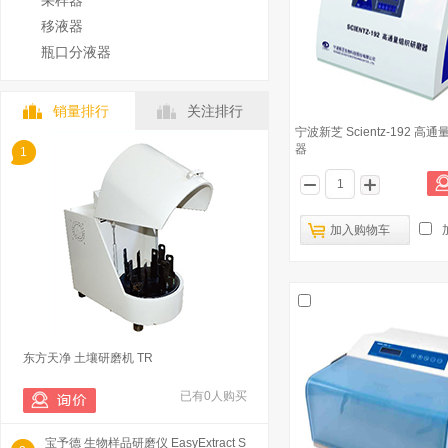
采样器
移液器
瓶口分液器
销量排行
关注排行
宁波新芝 Scientz-192 高
器
1
加入购物车
东方天净 土壤研磨机 TR
已有0人购买
宝予德 生物样品研磨仪 EasyExtract S