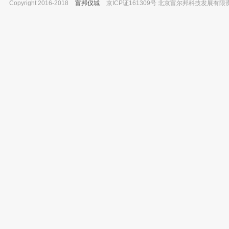
Copyright 2016-2018
富邦仪城
京ICP证161309号 北京富尔邦科技发展有限责任公司 
美国OFITE OFI五轴加热滚子炉 老化罐配套
硫池膜\100米/卷15Mpa 100个/包
阀杆 订货号：170-17
已有0人
已有0人购买