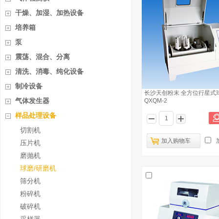
干燥、加湿、加热设备
培养箱
泵
震荡、混合、分离
清洗、消毒、纯化设备
制冷设备
长沙天创粉末 全方位行星式
气体发生器
QXQM-2
样品处理设备
切割机
加入购物车
压片机
磨抛机
球磨/研磨机
筛分机
粉碎机
破碎机