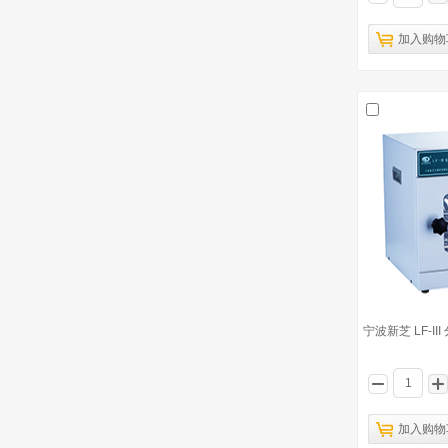
宁波新芝 HS-3 垂直混合仪
4
加入购物
宁波新芝 Scientz03-II 紫外交联仪
5
宁波新芝 LF-I 分子杂交炉
6
日本京都电子 数字式密度计/比重计
7
DA-640
宁波新芝 Scientz-2C 基因导入仪（智
8
能型）
宁波新芝 CRY-3B 细胞融合仪（智能
9
型）
宁波新芝 LF-II
宁波新芝 GJ-1000 高压气体基因枪
10
加入购物