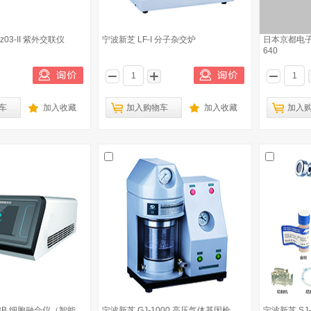
tz03-II 紫外交联仪
宁波新芝 LF-I 分子杂交炉
日本京都电子
640
车
加入收藏
加入购物车
加入收藏
加入
-3B 细胞融合仪（智能
宁波新芝 GJ-1000 高压气体基因枪
宁波新芝 SJ