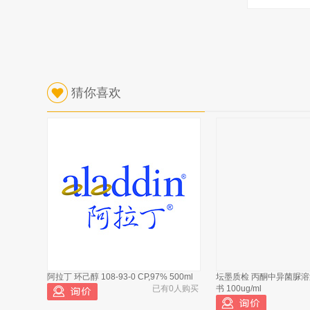
猜你喜欢
阿拉丁 环己醇 108-93-0 CP,97% 500ml
坛墨质检 丙酮中异菌脲溶
已有0人购买
书 100ug/ml