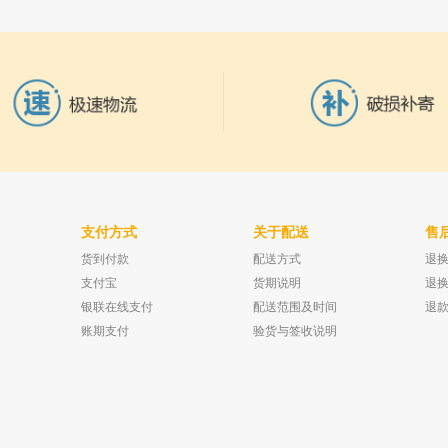
支付方式
关于配送
售
货到付款
配送方式
退
5ml
上海岛津 Rtx®-1 气相色谱柱（熔融石英，
北京中惠普 高纯度氢
已有0人购买
Crossbond® 100% 二甲基
不锈钢过滤 氢气流量
支付宝
货期说明
退
已有0人购买
银联在线支付
配送范围及时间
退
账期支付
验货与签收说明