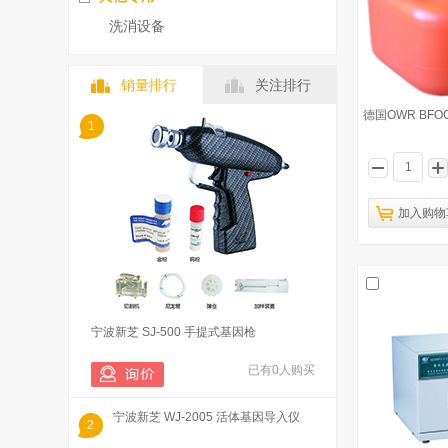
洗消设备
销量排行
关注排行
德国OWR BF
1
加入购物
宁波新芝 SJ-500 手提式基因枪
已有0人购买
宁波新芝 WJ-2005 活体基因导入仪
2