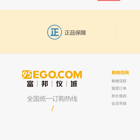
购物指南
购物流程
上海欧尼 ON系列毛细管色谱柱 SE-30 非极
富邦仪城 半球式蒸发皿 22
性柱 内径:0.32mm 长度：50m
预置订单
已有0人购买
积分规则
会员等级
/