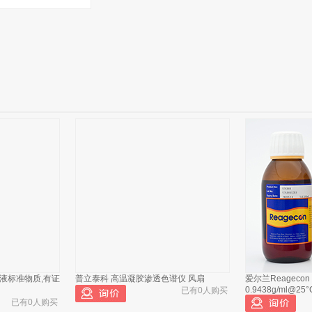
液标准物质,有证
普立泰科 高温凝胶渗透色谱仪 风扇
爱尔兰Reageco
0.9438g/ml@25°
已有0人购买
已有0人购买