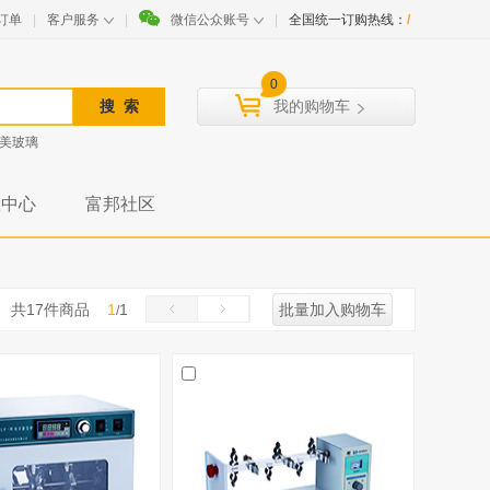
订单
|
客户服务
|
微信公众账号
|
全国统一订购热线：
/
0
我的购物车
美玻璃
载中心
富邦社区
共
17
件商品
1
1
批量加入购物车
/