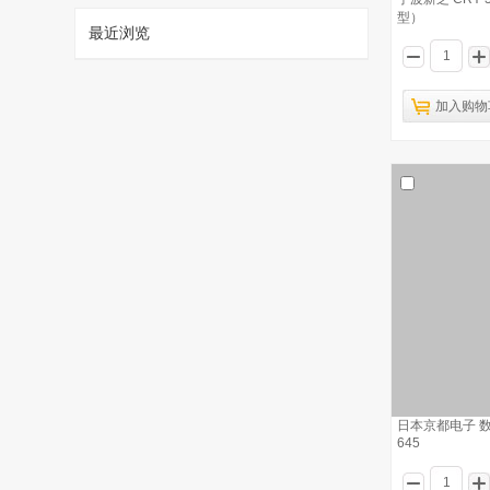
型）
最近浏览
1
加入购物
德国OWR BFOG “冷雾式”消杀系列设备
已有1980人浏览
宁波新芝 DH-II DNA 混合仪
2
日本京都电子 数
宁波新芝 LF-IIIA 分子杂交炉
645
3