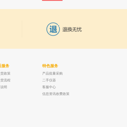
后服务
特色服务
换货政策
产品批量采购
气发生器 SPH-500A
美国TOMOS T系列超声波清洗机 TOM-
0-500ml/m
5200T 容量 10L 功率250W
换货流程
二手仪器
已有0人购买
已有0人购买
款说明
客服中心
信息资讯收费政策