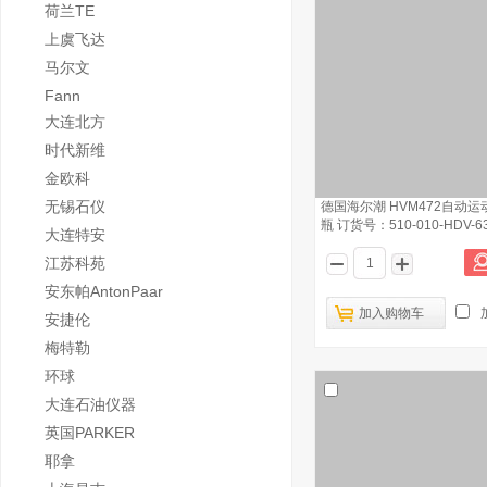
荷兰TE
上虞飞达
马尔文
Fann
大连北方
时代新维
金欧科
无锡石仪
德国海尔潮 HVM472自动运
瓶 订货号：510-010-HDV-6
大连特安
江苏科苑
安东帕AntonPaar
加入购物车
安捷伦
梅特勒
环球
大连石油仪器
英国PARKER
耶拿