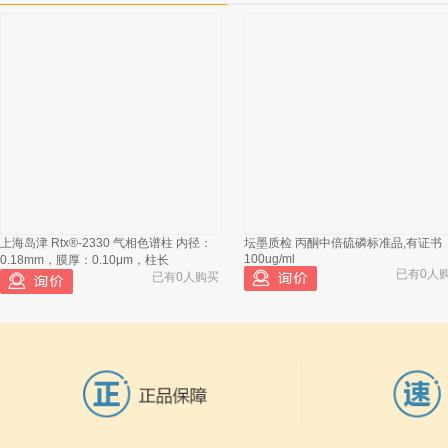
上海岛津 Rtx®-2330 气相色谱柱 内径：
坛墨质检 丙酮中倍硫磷标准品,有证书
100ug/ml
0.18mm，膜厚：0.10μm，柱长
已有0人
已有0人购买