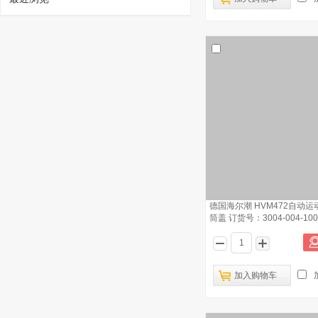
1
德国海尔潮 HVM472自动运动粘度仪 烧瓶
订货号：510-010-HDV-632
已有2693人浏览
德国海尔潮 HVM472自动运
筒盖 订货号：3004-004-100
德国海尔潮 OPTI Dist全自动常压蒸馏
2
测定仪Exchange温度传感器 订货号：
3801-
德国海尔潮 HVM472自动运动粘度仪
3
开关 订货号：3704-400-004
加入购物车
德国海尔潮 HFP339闭口闪点仪防火保
4
险 订货号：628-041