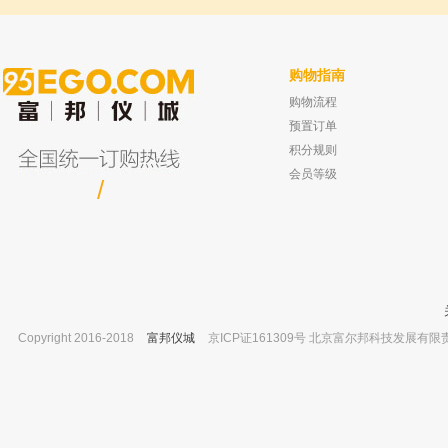
购物指南
购物流程
坛墨质检 灵芝烯酸D对照品，有报告 ≥98%
棕色细口瓶1000ml
10mg
已有0人
预置订单
已有0人购买
积分规则
会员等级
/
Copyright 2016-2018
富邦仪城
京ICP证161309号 北京富尔邦科技发展有限责任公司 
成都浩纯 经济型纯水机 台上式 KMCR-30
常州丹瑞 增力电动搅拌器 JJ-1/60
30L/H
已有0人
已有0人购买