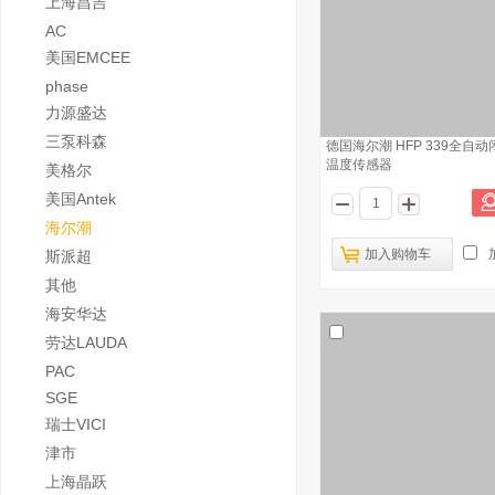
上海昌吉
AC
美国EMCEE
phase
力源盛达
三泵科森
德国海尔潮 HFP 339全自
温度传感器
美格尔
美国Antek
海尔潮
加入购物车
斯派超
其他
海安华达
劳达LAUDA
PAC
SGE
瑞士VICI
津市
上海晶跃