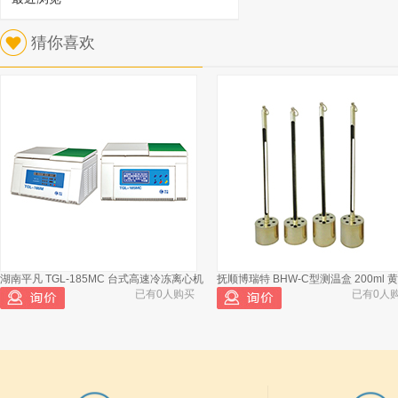
1
猜你喜欢
大连远东兴 石蜡针入度标准针 订货号：
BSY-167-2
已有432人浏览
湖南平凡 TGL-185MC 台式高速冷冻离心机
抚顺博瑞特 BHW-C型测温盒 200ml 
已有0人购买
已有0人