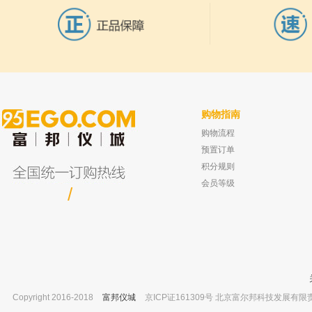
购物指南
购物流程
德国ZWICK BMF-001熔融指数仪 标准样品
宁波拓普森 P系列容量可调8道移液器
订货号：4041.1-18a
支可121℃高温高压灭菌） TP8
预置订单
已有0人购买
已有0人
积分规则
会员等级
/
Copyright 2016-2018
富邦仪城
京ICP证161309号 北京富尔邦科技发展有限责任公司 