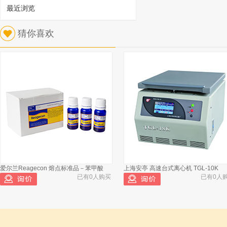
最近浏览
1
猜你喜欢
海安 DLY-2岩芯流动试验仪温控仪
已有446人浏览
爱尔兰Reagecon 熔点标准品－苯甲酸
上海安亭 高速台式离心机 TGL-10K
已有0人购买
已有0人