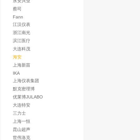
永安兴业
蔡司
Fann
江汉仪表
浙江南光
滨江医疗
大连科茂
海安
上海新苗
IKA
上海仪表集团
默克密理博
优莱博JULABO
大连特安
三力士
上海一恒
昆山超声
世伟洛克