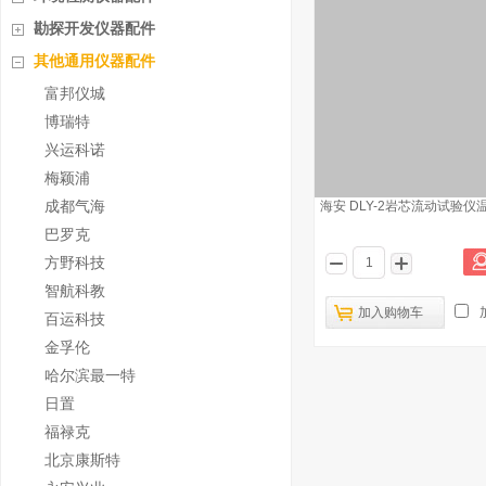
勘探开发仪器配件
其他通用仪器配件
富邦仪城
博瑞特
兴运科诺
梅颖浦
成都气海
海安 DLY-2岩芯流动试验仪
巴罗克
方野科技
智航科教
加入购物车
百运科技
金孚伦
哈尔滨最一特
日置
福禄克
北京康斯特