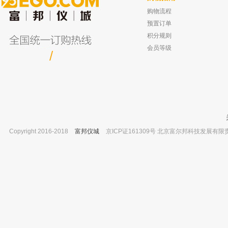
购物流程
溧阳江南 毛玻璃片 配125ml集气瓶
宁波新芝 SB-120DTN(5L) 超声波清
已有0人购买
已有0人
预置订单
积分规则
会员等级
/
Copyright 2016-2018
富邦仪城
京ICP证161309号 北京富尔邦科技发展有限责任公司 
上海梅颖浦 JB90-S 电动搅拌器
耀华 YSQ-14陶土网 250*250mm
已有0人购买
已有0人