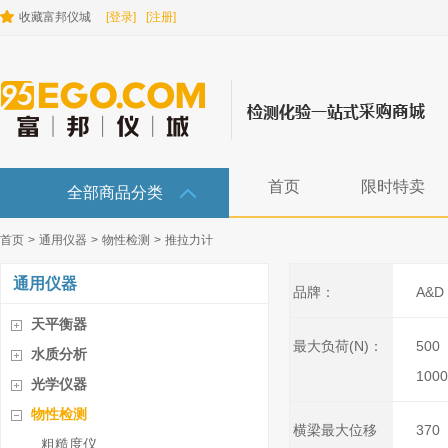
收藏富邦仪城
[登录]
[注册]
首页
限时特卖
全部商品分类
首页
>
通用仪器
>
物性检测
>
推拉力计
通用仪器
品牌：
A&D
天平衡器
最大负荷(N)：
500
水质分析
1000
光学仪器
物性检测
横梁最大位移
370
粗糙度仪