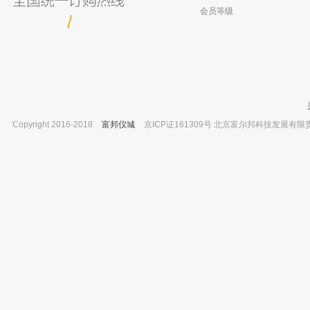
北京兴运科诺 白滴瓶 玻璃 125ml
会员等级
9
/
溧阳江南 滴瓶 茶 125ml
10
Copyright 2016-2018
富邦仪城
京ICP证161309号 北京富尔邦科技发展有限责任公司 
北京兴运科诺 蒸馏弯头75°-105° 300/19*2
上海岛津 GC-14C仪器常用备件 用于
已有0人购买
滤光片 产品编号：221-27398-9
已有0人