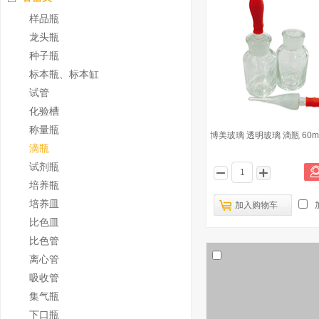
样品瓶
龙头瓶
种子瓶
标本瓶、标本缸
试管
化验槽
称量瓶
博美玻璃 透明玻璃 滴瓶 60m
滴瓶
试剂瓶
培养瓶
培养皿
加入购物车
比色皿
比色管
离心管
吸收管
集气瓶
下口瓶