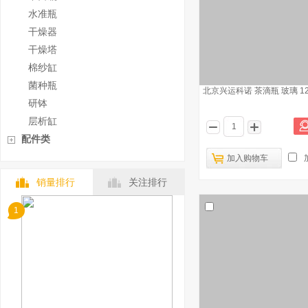
水准瓶
干燥器
干燥塔
棉纱缸
菌种瓶
北京兴运科诺 茶滴瓶 玻璃 12
研钵
层析缸
配件类
加入购物车
销量排行
关注排行
1