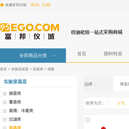
收藏富邦仪城
[登录]
[注册]
首页
限时特卖
全部商品分类
首页
>
实验室器皿
>
容器类
>
滴瓶
实验室器皿
品牌：
博美
烧器类
量器类
排序方式：
人气
蒸馏、冷凝类
过滤类
容器类