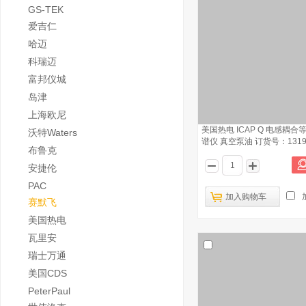
GS-TEK
爱吉仁
哈迈
科瑞迈
富邦仪城
岛津
上海欧尼
美国热电 ICAP Q 电感耦
沃特Waters
谱仪 真空泵油 订货号：1319
布鲁克
安捷伦
PAC
加入购物车
赛默飞
美国热电
瓦里安
瑞士万通
美国CDS
PeterPaul