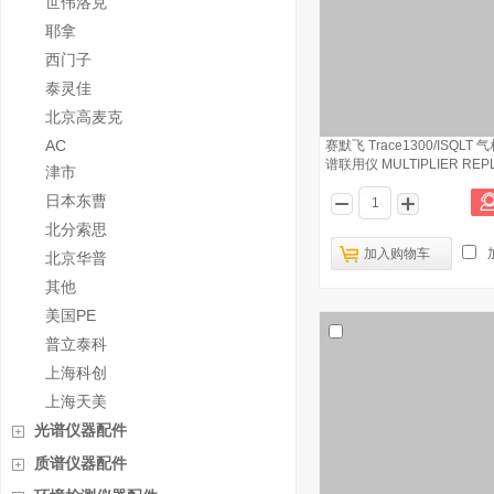
世伟洛克
耶拿
西门子
泰灵佳
北京高麦克
AC
赛默飞 Trace1300/ISQLT
谱联用仪 MULTIPLIER REP
津市
日本东曹
北分索思
加入购物车
北京华普
其他
美国PE
普立泰科
上海科创
上海天美
光谱仪器配件
质谱仪器配件