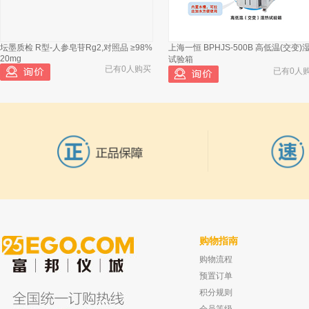
坛墨质检 R型-人参皂苷Rg2,对照品 ≥98%
上海一恒 BPHJS-500B 高低温(交变)
20mg
试验箱
已有0人购买
已有0人
购物指南
购物流程
坛墨质检 朝藿定C,对照品 ≥98% 20mg
上海岛津 GC-17A Ver2,3仪器常用备件
已有0人购买
进样口 垫片，WM 产品编号：
预置订单
已有0人
积分规则