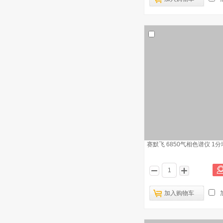
3
棒 订货号：3252
赛默飞 ICS-2000阴阳离子色谱仪 阳离
4
子抑制器-老款4MM 订货号：
CSRS300
赛默飞 Trace1300/ISQLT 气相色谱-质
5
谱联用仪 MULTIPLIER
REPLACEMENT
赛默飞 ICS-2000阴阳离子色谱仪 配件
6
阳离子抑制器 订货号：88688
赛默飞 ICS-2000离子色谱仪 泵垫圈 订
7
货号：P/N 014895
赛默飞 ICS-2000阴阳离子色谱 阳离子
8
抑制器 订货号：SP6951
赛默飞 6850气相色谱仪 1
赛默飞 NK6S棒状薄层色谱 色谱棒架
9
订货号：6321
赛默飞 ISQ7000色谱/质谱联用仪 电子
10
加入购物车
倍增器