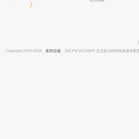
会员等级
/
Copyright 2016-2018
富邦仪城
京ICP证161309号 北京富尔邦科技发展有限责任公司 
坛墨质检 水中甜蜜素溶液标准物质,有证书
爱尔兰Reagecon 电导率标准液@25°
100ug/ml
5,000µS/cm
已有0人购买
已有0人