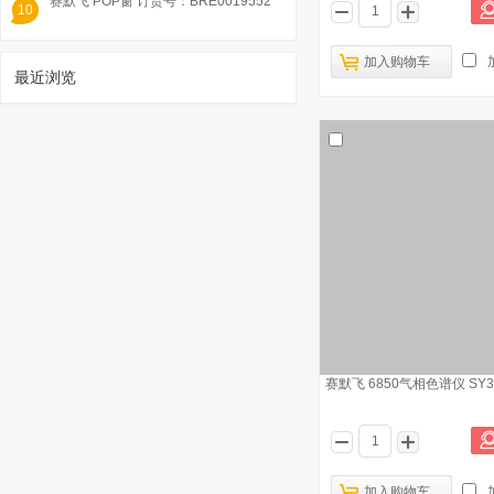
赛默飞 POP窗 订货号：BRE0019552
10
加入购物车
最近浏览
1
美国热电 ICAP Q 电感耦合等离子体质谱
仪 真空泵油 订货号：1319310
已有871人浏览
赛默飞 6850气相色谱仪 SY30
赛默飞 ISQ7000色谱/质谱联用仪 灯丝
2
赛默飞 NK6S棒状薄层色谱 硅胶色谱
加入购物车