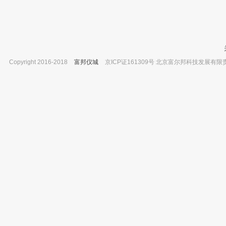
广州百奥 PH18LA 一体式超声波加湿
10
器
Copyright 2016-2018
富邦仪城
京ICP证161309号 北京富尔邦科技发展有限责任公司 
坛墨质检 丙酮中氟硅唑标准品,有证书
WIGGENS ECO 型系列 UE10SFD 
1000ug/ml
清洗器 实验室家用清洗器 有效功
已有0人购买
已有0人