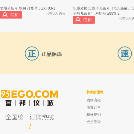
姜堰分析 针型阀 订货号：ZXF03-1
坛墨质检 没食子儿茶素（棓儿茶酸、
广州百奥 PH21LA 一体式超声波加湿
2
已有0人购买
子酰儿茶素）,对照品 ≥98% 2
器
已有0人
广州百奥 YDH918E 分体式超声波加湿
3
器
广州百奥 YDH915E 分体式超声波加湿
4
器
广州百奥 PH27LA 一体式超声波加湿
5
器
广州百奥 YDH909E 分体式超声波加湿
6
器
广州百奥 YDH903E 分体式超声波加湿
购物指南
7
器
购物流程
常州丹瑞 电热恒温培养箱 DHP-500
坛墨质检 丙酮中虫螨腈标准品,有证书
100ug/ml
已有0人购买
广州百奥 PH15LA 一体式超声波加湿
预置订单
8
已有0人
器
积分规则
会员等级
广州百奥 YDH912E 分体式超声波加湿
/
9
器