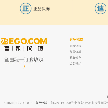
4
单元）电位器 订货号：WTH118
470K-2W
百科教学仪器 KQ3200E电子万用炉
5
（1个单元）炉丝
百科教学仪器 KDM型电加热套（14个
6
单元）电位器旋钮 订货号：KYP25-
18-6
百科教学仪器 KDM型电加热套（14个
购物指南
7
单元）五孔高频瓷接头 订货号：
购物流程
21*19*15
测量电极HK-5101S -BNC-0.6M
爱尔兰Reagecon 挥发性有机化合物
已有0人购买
(VOCs) 混合标准液,13种
百科教学仪器 KDM型电加热套（14个
预置订单
8
已有0人
单元）单联船型开关 3脚带灯
积分规则
会员等级
百科教学仪器 KDM型电加热套（14个
/
9
单元）固态调压器 10A
Copyright 2016-2018
富邦仪城
京ICP证161309号 北京富尔邦科技发展有限责任公司 