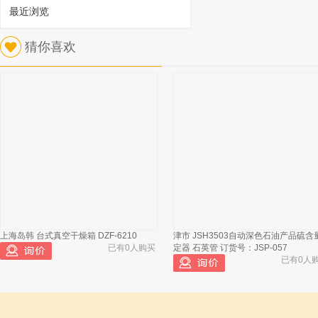
最近浏览
1
猜你喜欢
百科教学仪器 KDM型电加热套（14个单
元）交流电压表 订货号：KYP25-18-6
已有1052人浏览
上海岛韩 台式真空干燥箱 DZF-6210
津市 JSH3503自动深色石油产品硫含
百科教学仪器 KDM型电加热套 500ml
2
已有0人购买
定器 石英管 订货号：JSP-057
已有0人
百科教学仪器 KDM型（500mL）电加
3
热套 220V加热指示灯
百科教学仪器 KDM型电加热套（14个