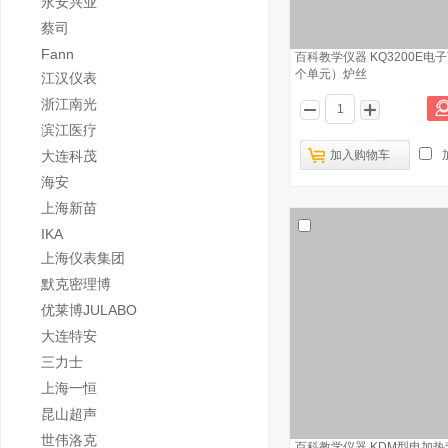
永安兴业
蔡司
Fann
百科教学仪器 KQ3200E电
个单元）炉丝
江汉仪表
浙江南光
滨江医疗
大连科茂
加入购物车
海安
上海新苗
IKA
上海仪表集团
默克密理博
优莱博JULABO
大连特安
三力士
上海一恒
昆山超声
世伟洛克
百科教学仪器 KDM型电加热