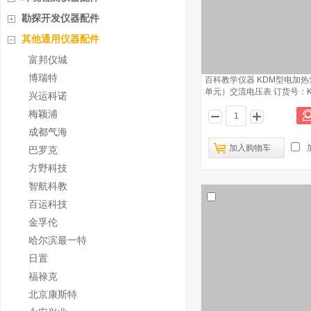
勘探开发仪器配件
其他通用仪器配件
富邦仪城
博瑞特
百科教学仪器 KDM型电加热
单元）交流电压表 订货号：KY
兴运科诺
梅颖浦
成都气海
加入购物车
巴罗克
方野科技
智航科教
百运科技
金孚伦
哈尔滨最一特
日置
福禄克
北京康斯特