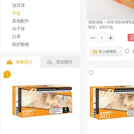
洗耳球
手套
其他配件
优格顶瑞 一次性无粉加厚乳
软型）100只/盒
分子筛
口罩
防护眼镜
加入购物车
销量排行
关注排行
1