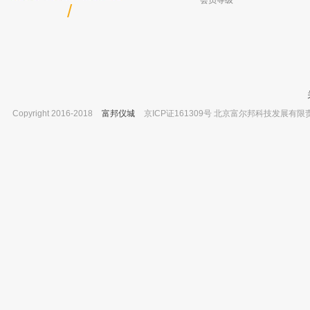
会员等级
/
Copyright 2016-2018
富邦仪城
京ICP证161309号 北京富尔邦科技发展有限责任公司 
杭州雪中炭 XT5401GC/XT5408GC系列生
北京兴运科诺 接头具活塞（玻璃塞） 2
长试验箱/辐照培养箱 XT5408-GC3
已有0人
已有0人购买