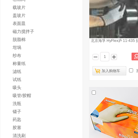
载玻片
盖玻片
表面皿
磁力搅拌子
脱脂棉
北京海孚 HyFlex庐 11-43
坩埚
纱布
称量纸
加入购物车
滤纸
试纸
吸头
吸管/胶帽
洗瓶
镊子
药匙
胶塞
清洗刷