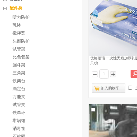
配件类
听力防护
乳钵
搅拌桨
头部防护
试管架
比色管架
优格顶瑞 一次性无粉加厚乳胶
只/盒
漏斗架
三角架
铁架台
加入购物车
滴定台
万能夹
试管夹
铁单环
坩埚钳
消毒筐
石棉网