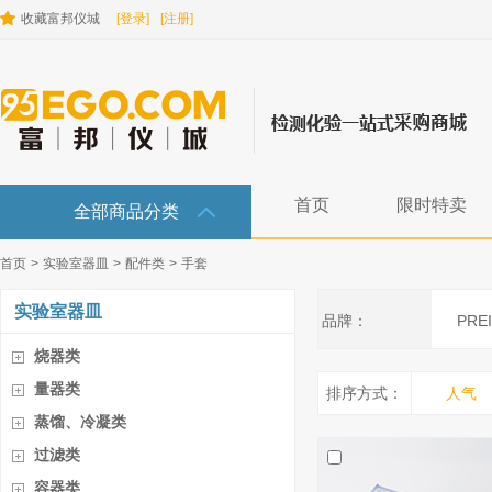
收藏富邦仪城
[登录]
[注册]
首页
限时特卖
全部商品分类
首页
>
实验室器皿
>
配件类
>
手套
实验室器皿
品牌：
PRE
烧器类
量器类
排序方式：
人气
蒸馏、冷凝类
过滤类
容器类