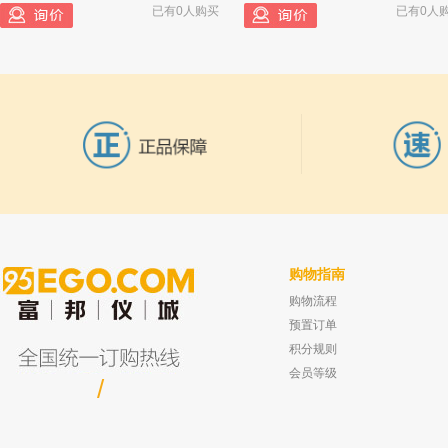
已有0人购买
已有0人
购物指南
购物流程
爱尔兰Reagecon 液相色谱流动相 PH=4－
坛墨质检 正己烷中α-六六六溶液标准物
磷酸二氢钾 500ml
有证书 100ug/ml
预置订单
已有0人购买
已有0人
积分规则
会员等级
/