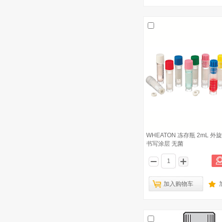
已有5265人浏览
美国WHEATON 带刻度培养基瓶 硼硅
2
玻璃 无色透明 1000ml 盖垫橡胶（可
灭菌）
博美玻璃 棕色玻璃 广口瓶 2500ml
3
WHEATON 无色透明血清管型瓶 2mL
4
博美玻璃 玻璃比色管 10ml
5
WHEATON 冻存瓶 2mL 外
书写涂层 无菌
博美玻璃 蓝盖试剂瓶 GL45试剂瓶
6
250ml
美国WHEATON 带刻度培养基瓶 硼硅
7
玻璃 棕色 125ml 盖垫橡胶（可灭菌）
加入购物车
WHEATON 夹套双侧臂细胞培养瓶
8
125ml