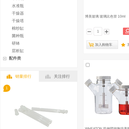
水准瓶
干燥器
博美玻璃 玻璃比色管 10ml
干燥塔
棉纱缸
菌种瓶
研钵
加入购物车
层析缸
配件类
销量排行
关注排行
1
WHEATON 双侧臂细胞培养瓶 