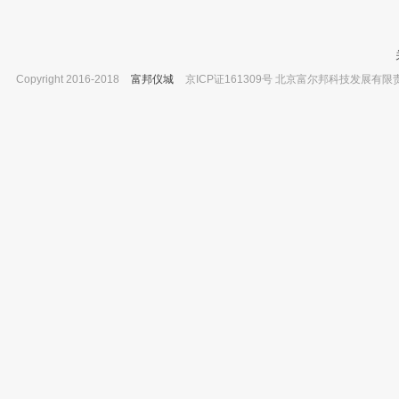
Copyright 2016-2018
富邦仪城
京ICP证161309号 北京富尔邦科技发展有限责任公司 
坛墨质检 大豆苷元,对照品 ≥98% 20mg
三泵科森 加热元件 订货号：KSD-06
已有0人购买
已有0人