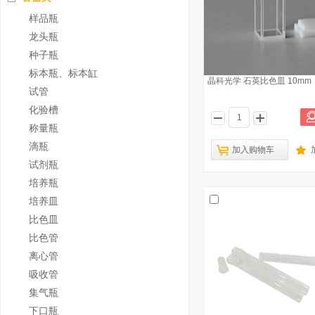
样品瓶
龙头瓶
种子瓶
标本瓶、标本缸
晶科光学 石英比色皿 10mm
试管
化验槽
称量瓶
滴瓶
加入购物车
试剂瓶
培养瓶
培养皿
比色皿
比色管
离心管
吸收管
集气瓶
下口瓶