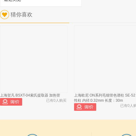
1
猜你喜欢
美国EMCEE 1152航煤电导率仪电极 订货
号：152-09-0000
已有538人浏览
上海贺凡 BSXT-04索氏提取器 加热管
上海欧尼 ON系列毛细管色谱柱 SE-52
已有0人购买
性柱 内径:0.32mm 长度：30m
已有0人