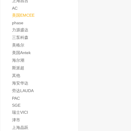
上海昌吉
AC
美国EMCEE
phase
力源盛达
三泵科森
美格尔
美国Antek
海尔潮
斯派超
其他
海安华达
劳达LAUDA
PAC
SGE
瑞士VICI
津市
上海晶跃