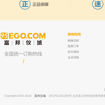
购物指南
购物流程
爱尔兰Reagecon PH校正液
上海岛津 Stabilwax®-DA 气相色谱柱 
（12.00@20°C）1L
径：0.53mm，膜厚：1.50μm，
预置订单
已有0人购买
已有0人
积分规则
会员等级
/
Copyright 2016-2018
富邦仪城
京ICP证161309号 北京富尔邦科技发展有限责任公司 