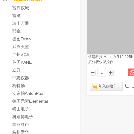
富邦仪城
雷磁
瑞士万通
耶拿
德图Testo
武汉天虹
广州昭华
纽迈科技 MacroMR12-125
英国KANE
振分析仪温控仪
立升
中惠仪器
梅特勒
加入购物车
安东帕AntonPaar
德国元素Elementar
崂山电子
科迪博电子
国营红声
杭州爱华