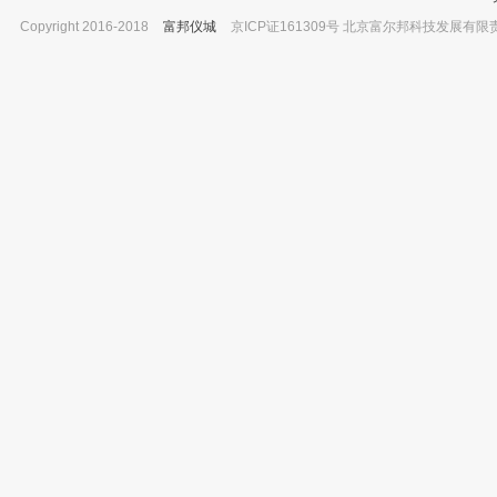
Copyright 2016-2018
富邦仪城
京ICP证161309号 北京富尔邦科技发展有限责任公司 
美国PE 雾化器 订货号：AA900T
上海精宏 生化培养箱 SHP-250
已有0人购买
已有0人