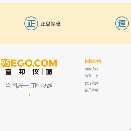
购物指南
购物流程
上海岛津 原子吸收分光光度计组件 AA-
麦克林 三氟乙酸 Trifluoroacetic acid fo
HPLC ≥99.5%
6300维修部件 雾化器组合 206-5
预置订单
已有0人
已有0人购买
积分规则
会员等级
/