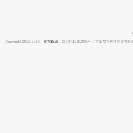
Copyright 2016-2018
富邦仪城
京ICP证161309号 北京富尔邦科技发展有限责任公司 
溧阳江南 烧杯 500ml
坛墨质检 甲醇中克线磷标准品-苯线磷
已有0人购买
胺磷,有证书 100ug/ml
已有0人