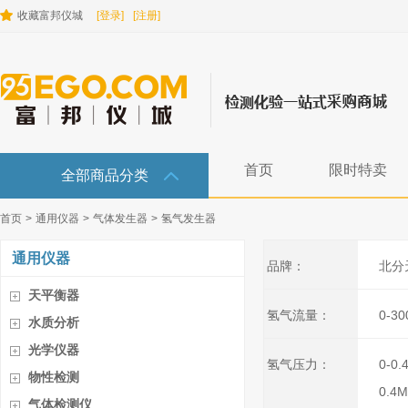
收藏富邦仪城
[登录]
[注册]
首页
限时特卖
全部商品分类
首页
>
通用仪器
>
气体发生器
>
氢气发生器
通用仪器
品牌：
北分
天平衡器
氢气流量：
0-30
水质分析
光学仪器
氢气压力：
0-0.
物性检测
0.4M
气体检测仪