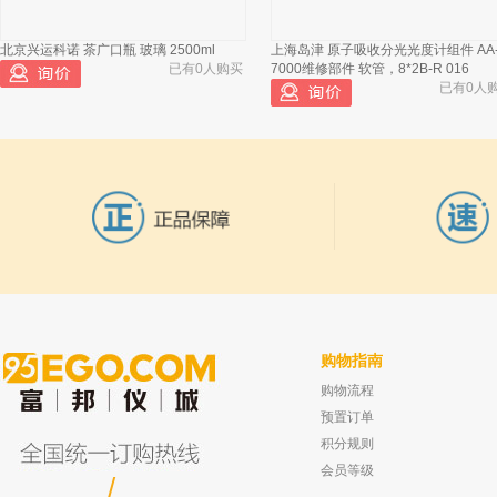
北京兴运科诺 茶广口瓶 玻璃 2500ml
上海岛津 原子吸收分光光度计组件 AA
已有0人购买
7000维修部件 软管，8*2B-R 016
已有0人
购物指南
购物流程
坛墨质检 23-乙酰泽泻醇C ≥98% 20mg
北京时代新维 TP308联氨分析仪
已有0人购买
已有0人
预置订单
积分规则
会员等级
/