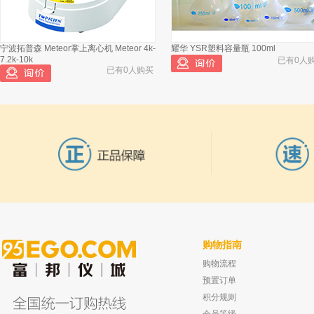
宁波拓普森 Meteor掌上离心机 Meteor 4k-
耀华 YSR塑料容量瓶 100ml
7.2k-10k
已有0人
已有0人购买
购物指南
购物流程
上海岛津 AA-6600/6700/6800原子吸收分
坛墨质检 丙酮中敌敌畏溶液标准物质,
光光度计配件 产品编号206-502
书 1000ug/ml
预置订单
已有0人购买
已有0人
积分规则