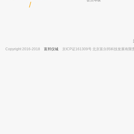
会员等级
/
Copyright 2016-2018
富邦仪城
京ICP证161309号 北京富尔邦科技发展有限责任公司 
邻苯二甲酸二癸酯 DNDP Didecyl
上海岛津 原子吸收分光光度计配件 产
phthalate CAS 84-77-5
号206-50100-31 ASC-6100自
已有0人购买
已有0人