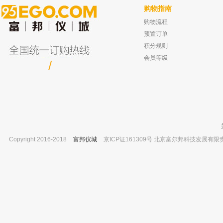
购物指南
购物流程
北京兴运科诺 中性料兰盖试剂瓶（茶色）
昆山超声 高频数控超声波清洗器 KQ-
700TDV
玻璃 500ml
预置订单
已有0人
已有0人购买
积分规则
会员等级
/
Copyright 2016-2018
富邦仪城
京ICP证161309号 北京富尔邦科技发展有限责任公司 
美国热电 TRACE1300气相色谱仪步进电机
北京兴运科诺 茶干燥器 玻璃 160mm
订货号：31802917
已有0人
已有0人购买