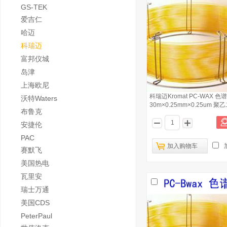
GS-TEK
爱吉仁
哈迈
科瑞迈
富邦仪城
岛津
上海欧尼
科瑞迈Kromat PC-WAX 色
沃特Waters
30m×0.25mm×0.25um 聚
布鲁克
安捷伦
PAC
加入购物车
赛默飞
美国热电
瓦里安
瑞士万通
美国CDS
PeterPaul