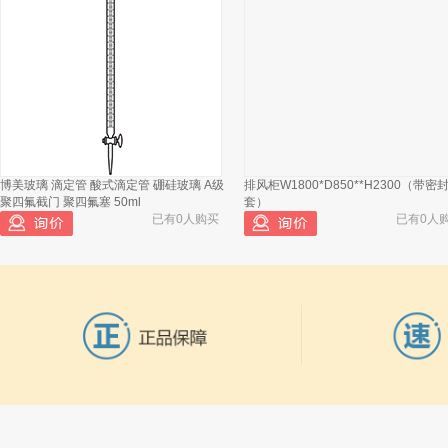
博美玻璃 滴定管 酸式滴定管 硼硅玻璃 A级
排风柜W1800*D850**H2300（带密
聚四氟截门 聚四氟塞 50ml
套）
已有0人购买
已有0人