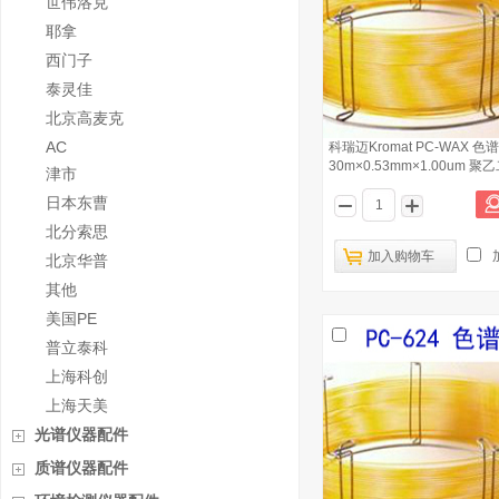
世伟洛克
耶拿
西门子
泰灵佳
北京高麦克
AC
科瑞迈Kromat PC-WAX 色
30m×0.53mm×1.00um 聚
津市
日本东曹
北分索思
加入购物车
北京华普
其他
美国PE
普立泰科
上海科创
上海天美
光谱仪器配件
质谱仪器配件