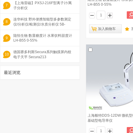
【上海雷磁】PXSJ-216F型离子计/离
LH-B55 0-55%
7
子分析仪
连华科技 野外便携智能型多参数测定
8
仪/分析仪/检测仪/水质分析仪 5B-
加入购物车
2H(V8版)
陆恒生物 数显糖度计 水果饮料甜度计
9
LH-B55 0-55%
德国赛多利斯Secura系列触摸屏内校
10
电子天平 Secura213
最近浏览
1
上海般特DDS-12DW 微机
基础型电导率仪