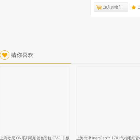
加入购物车
猜你喜欢
上海欧尼 ON系列毛细管色谱柱 OV-1 非极
上海岛津 InertCap™ 1701气相毛细管