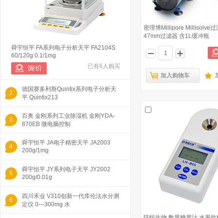
密理博Millipore Millisolv
47mm过滤器 含1L缓冲瓶
舜宇恒平 FA系列电子分析天平 FA2104S
60/120g 0.1/1mg
已有6人购买
加入购物车
德国赛多利斯Quintix系列电子分析天
2
平 Quintix213
百奥 金刚系列工业除湿机 金刚YDA-
3
870EB 微电脑控制
舜宇恒平 JA电子精密天平 JA2003
4
200g/1mg
舜宇恒平 JY系列电子天平 JY2002
5
200g/0.01g
四川禾业 V310创新一代库伦法水分测
6
定仪 0---300mg 水
陆恒生物 数显糖度计 水果