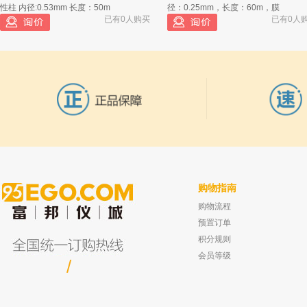
性柱 内径:0.53mm 长度：50m
径：0.25mm，长度：60m，膜
已有0人购买
已有0人
购物指南
购物流程
耶拿 multiN/C3100总有机碳分析仪 催化剂
坛墨质检 甲醇中异丙醇标准品,有证书
1000μg/ml
订货号：402-810.047 40g
预置订单
已有0人
已有0人购买
积分规则
会员等级
/