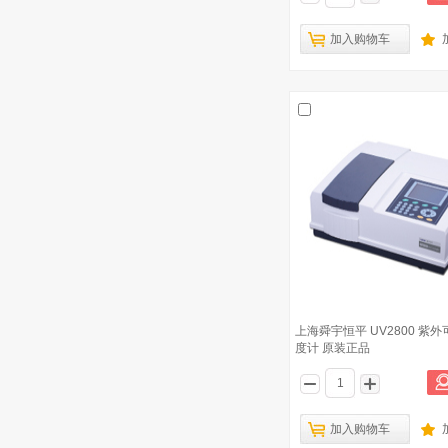
法国 AQUALABO ODEON 单通道数字化
加入购物车
便携式多参数水质分析仪
已有7434人浏览
上海般特 JB-1A 卡通型磁力搅拌器 简
2
易型磁力搅拌器 最大搅拌量2L
上海般特PHSCAN20S 防水笔形pH计
3
便携酸度计
劳达LAUDA Microcool MC 1200 冷却
4
水循环器 落地式 制冷功率1200W
密理博Millipore Millisolve过滤系统
5
47mm过滤器 含1L缓冲瓶
上海舜宇恒平 UV2800 紫
舜宇恒平 FA系列电子分析天平
6
度计 原装正品
FA2104S 60/120g 0.1/1mg
四川禾业 V310创新一代库伦法水分测
7
定仪 0---300mg 水
加入购物车
连华科技 智能消解器 智能防护型 15孔