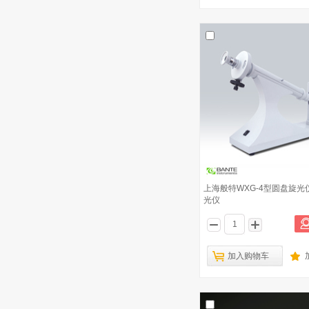
8
5B-1型（V8)
陆恒生物 数显糖度计 水果饮料甜度计
9
LH-B55 0-55%
德国赛多利斯Quintix系列电子分析天
10
平 Quintix213
上海般特WXG-4型圆盘旋光
光仪
加入购物车