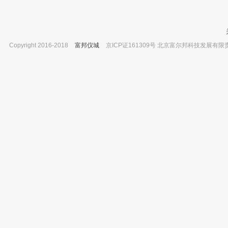
Copyright 2016-2018
富邦仪城
京ICP证161309号 北京富尔邦科技发展有限责任公司 
唐山盛兴 坩埚架 镍铬合金 50ml 6孔 包装数
上海安亭 PRP专用离心机 TDL-5-A
量：40个
已有0人
已有0人购买