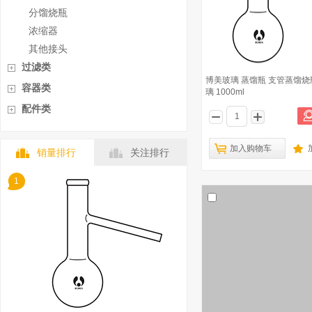
分馏烧瓶
浓缩器
其他接头
过滤类
博美玻璃 蒸馏瓶 支管蒸馏烧
容器类
璃 1000ml
配件类
加入购物车
销量排行
关注排行
1