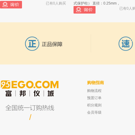
已有0人购买
式保护柱） 直径：0.25mm，
已有0人
购物指南
购物流程
尤尼柯 UV-3802大屏幕扫描型准双光束紫
十溴联苯醚 Pbde 209 CAS 1163-19-5
外可见分光光度计
已有0人
预置订单
已有0人购买
积分规则
会员等级
/