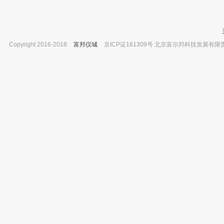
Copyright 2016-2018
富邦仪城
京ICP证161309号 北京富尔邦科技发展有限责任公司 
爱尔兰Reagecon 溶剂基折射率标准液
湖南湘仪 迷你离心机 WTL-10K
1.40485
已有0人
已有0人购买