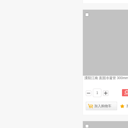
北京兴运科诺 弯型干燥管 24
10
溧阳江南 直固冷凝管 300m
加入购物车