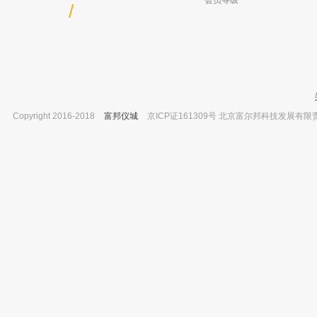
会员等级
/
Copyright 2016-2018
富邦仪城
京ICP证161309号 北京富尔邦科技发展有限责任公司 
分散红 Disperse Red 13 CAS 3180-81-2
秋龙仪器 C5508热量仪 高温真空绝缘
已有0人购买
已有0人