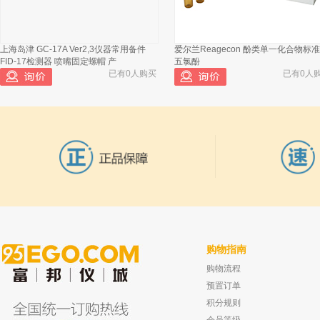
上海岛津 GC-17A Ver2,3仪器常用备件
爱尔兰Reagecon 酚类单一化合物标
FID-17检测器 喷嘴固定螺帽 产
五氯酚
已有0人购买
已有0人
购物指南
购物流程
浙江爱吉仁 白色特氟龙/红色硅胶隔垫，
昆山超声 数控超声波清洗器 KQ-50DE
8mm黑色实心聚丙烯螺旋盖
已有0人
预置订单
已有0人购买
积分规则