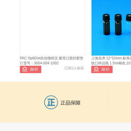
色标准液+19 100ml
爱尔兰Reagecon EPBS01
10
初级黄色比色液100ml
PAC OptiDist自动馏程仪 量筒口密封胶垫
上海岛津 12*32mm 标准
订货号：3004-004-1002
纹口样品瓶 1.5ml褐色 103
已有0人购买