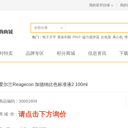
我的富邦仪城
|
我的
全部分类
热门：
电子天平
赛多利斯
PH计
磁力搅拌器
比色皿
离心机
博
时特卖
品牌专区
积分商城
信息资讯
下
爱尔兰Reagecon 加德纳比色标准液2 100ml
商品编码：
30001809
请点击下方询价
商 城 价：