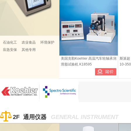
石油化工
农业食品
环境保护
应急安保
其他专用
美国克勒Koehler 高温汽车轮轴承润
斯派超 
德国OWR BFOG “冷雾式”消杀系列设备
斯派超 红外水中油 水中油分析仪 反射
滑脂试验机 K18595
10-350
工业废水循环水 FOG ATR
已有0人购买
已有0人
2F 通用仪器
GENERAL INSTRUMENT