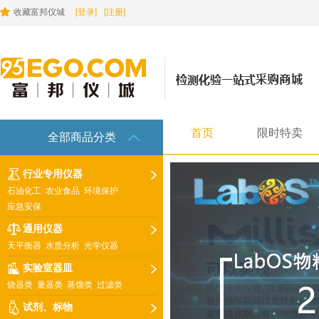
收藏富邦仪城
[登录]
[注册]
首页
限时特卖
全部商品分类
行业专用仪器
石油化工
农业食品
环境保护
应急安保
通用仪器
天平衡器
水质分析
光学仪器
实验室器皿
烧器类
量器类
蒸馏类
过滤类
试剂、标物