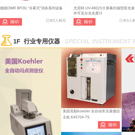
德国OWR BFOG “冷雾式”消杀系列设备
尤尼柯 UV-4802S大屏幕扫描型双光
外可见分光光度计
已有0人购买
已有0人
1F 行业专用仪器
SPECIAL INSTRUMENT 
宝予德 恒温金属浴（带热盖）HB-T2-A
上海精宏 真空干燥箱 DZF-6090 立式 
室温-100℃ 20x0.5ml+15x1.5ml
置4L真空泵
美国克勒Koehler 全自动常压蒸馏仪
已有0人购买
已有1人
主机 K45704-TS