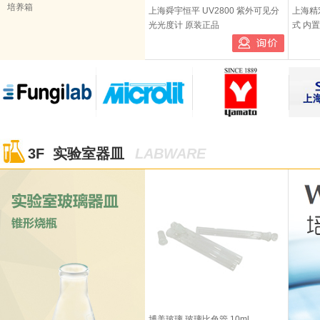
培养箱
上海舜宇恒平 UV2800 紫外可见分
上海精宏
光光度计 原装正品
式 内
3F 实验室器皿
LABWARE
博美玻璃 玻璃比色管 10ml