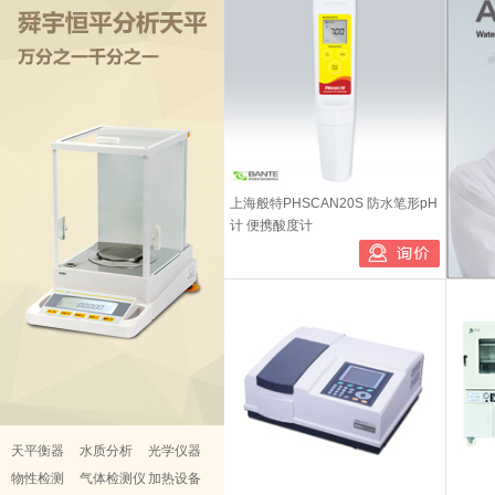
上海舜宇恒平 UV2800 紫外可见分光光
四川禾业 V310创新一代库伦法水分测
度计 原装正品
仪 0---300mg 水
已有1人购买
已有2人
上海般特PHSCAN20S 防水笔形pH
计 便携酸度计
天平衡器
水质分析
光学仪器
物性检测
气体检测仪
加热设备