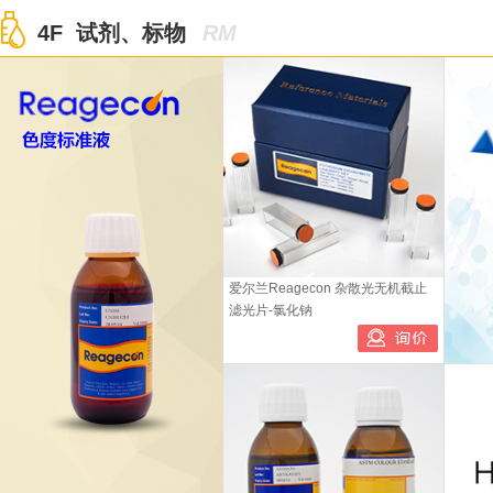
4F 试剂、标物
RM
爱尔兰Reagecon 杂散光无机截止
滤光片-氯化钠