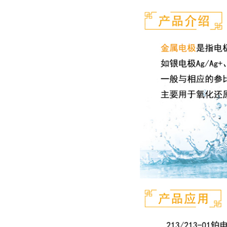
已有3779人浏览
上海雷磁 260型电导电极
2
（光亮）0.1-1000
上海雷磁 7102氟离子复合
3
电极
上海雷磁 PCl-202氯离子复
4
合电极(塑,不可充)
BNC（Q9型）
上海雷磁 T-818-B-4F型温度
5
电极
上海雷磁 E-301F型pH三复
6
合电极 0-14pH
上海雷磁 217-01型参比电极
7
上海雷磁 T-818-L型温度电
8
极
上海雷磁 6221超纯水pH复
9