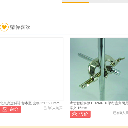
猜你喜欢
北京兴运科诺 标本瓶 玻璃 250*500mm
廊坊智航科教 CB260-16 平行直角两
已有0人购买
字夹 16mm
已有0人