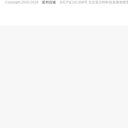
Copyright 2016-2018
富邦仪城
京ICP证161309号 北京富尔邦科技发展有限责任公司 
上海岛津 原子吸收分光光度计组件 AA-
宝予德 Genex Plus手动12道可变量
6300维修部件 PE管，6*1 016-43
器（整支消毒）容量5-100ul
已有0人购买
已有0人