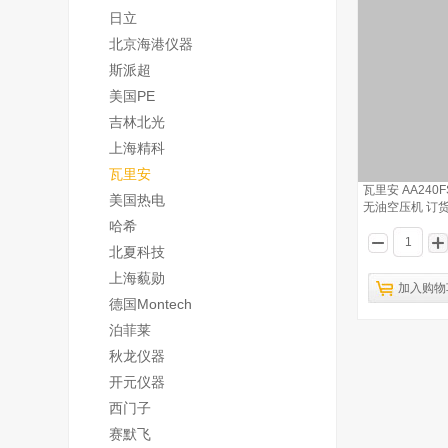
日立
北京海港仪器
斯派超
美国PE
吉林北光
上海精科
瓦里安
瓦里安 AA24
美国热电
无油空压机 订货号
哈希
北夏科技
上海藐勋
加入购物
德国Montech
泊菲莱
秋龙仪器
开元仪器
西门子
赛默飞