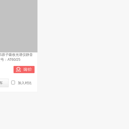
0FS原子吸收光谱仪静音
：AT60/25
车
加入对比