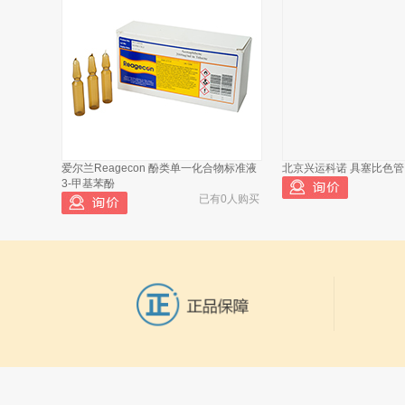
瓦里安 AA240FS原子吸收光谱仪静音无油
空压机 订货号：AT60/25
已有473人浏览
爱尔兰Reagecon 酚类单一化合物标准液
北京兴运科诺 具塞比色管 玻璃
3-甲基苯酚
已有0人购买