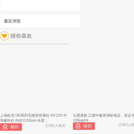
最近浏览
1
猜你喜欢
PAC ReformulyzerM4 7890B 汽油新配方
多维气相色谱仪 散热风扇风机 订货号：R
已有650人浏览
上海欧尼 ON系列毛细管色谱柱 OV-225 中
坛墨质检 乙腈中氰草津标准品，有证
PAC ReformulyserM3多维气相色谱仪
2
100μg/ml
等极性柱 内径:0.53mm 长度：
器 驱动器 订货号：28431.003
已有0人
已有0人购买
PAC 7890A气相色谱仪转子密封圈(一