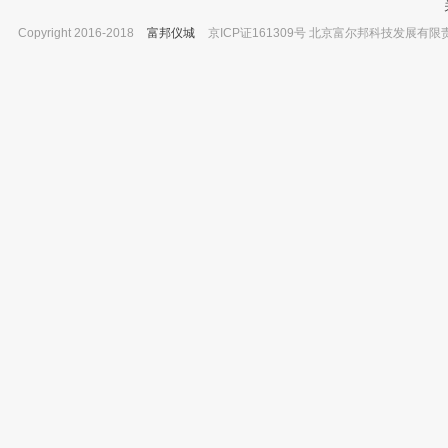
Copyright 2016-2018
富邦仪城
京ICP证161309号 北京富尔邦科技发展有限责任公司 
台州方野科技 FH016 96孔可拆酶标板，平
宁波德业 工业专用柜式除湿机 DY-6240
底8条 1支/包*250包
已有0人
已有0人购买