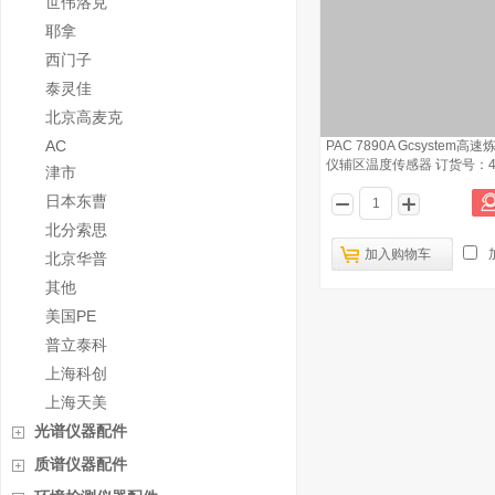
世伟洛克
耶拿
西门子
泰灵佳
北京高麦克
AC
PAC 7890A Gcsystem
仪辅区温度传感器 订货号：40.
津市
日本东曹
北分索思
加入购物车
北京华普
其他
美国PE
普立泰科
上海科创
上海天美
光谱仪器配件
质谱仪器配件