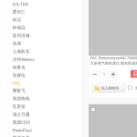
GS-TEK
爱吉仁
哈迈
科瑞迈
富邦仪城
岛津
上海欧尼
PAC ReformulyzerM4 78
沃特Waters
方多维气相色谱仪 散热风扇
布鲁克
安捷伦
PAC
加入购物车
赛默飞
美国热电
瓦里安
瑞士万通
美国CDS
PeterPaul