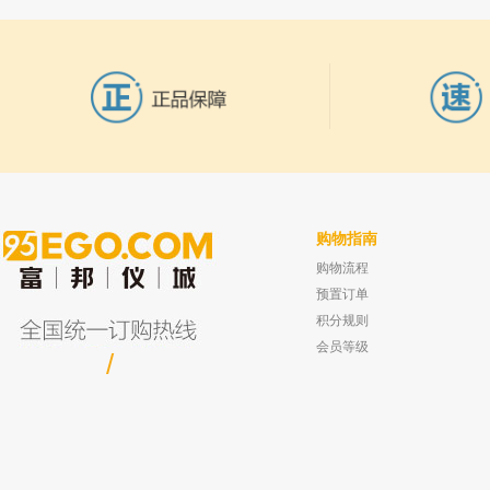
3
套） 订货号：7125-047
PAC ReformulyzerM4 7890B 汽油新
4
配方多维气相色谱仪 主板CPU PCB 订
货号：35
PAC 7890A Gcsystem高速炼厂气色谱
5
仪辅区温度传感器 订货号：40.01.047
PAC 7890A Gcsystem高速炼厂气色谱
6
仪SHIPPING CHARGES 订货号：
19999.25
购物指南
购物流程
坛墨质检 氟磺胺草醚标准品,有证书 99%
坛墨质检 氟啶胺标准品,有证书 99% 0.
0.1g
已有0人
预置订单
已有0人购买
积分规则
会员等级
/