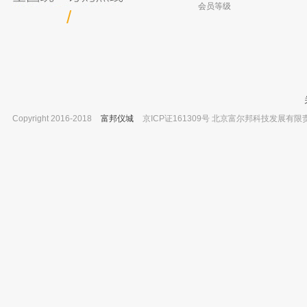
会员等级
/
Copyright 2016-2018
富邦仪城
京ICP证161309号 北京富尔邦科技发展有限责任公司 
阿拉丁 水 7732-18-5 for UPLC, LC-MS,
坛墨质检 正己烷中硫丹溶液标准物质,
LC-MS/MS 1L
书 100ug/ml
已有0人购买
已有0人