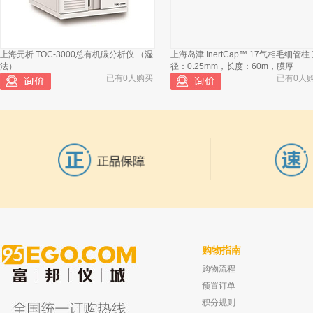
已有567人浏览
上海元析 TOC-3000总有机碳分析仪 （湿
上海岛津 InertCap™ 17气相毛细管柱
北京兴运科诺 干燥塔 玻璃 500ml
2
法）
径：0.25mm，长度：60m，膜厚
已有0人购买
已有0人
溧阳江南 干燥塔 250ml
3
购物指南
购物流程
常州蓝光 HBX系列扭力扳手测试仪校准装
北京兴运科诺 聚四氟烧杯 聚四氟 300m
置 HBX-50N 承载1-50 N
已有0人
预置订单
已有0人购买
积分规则