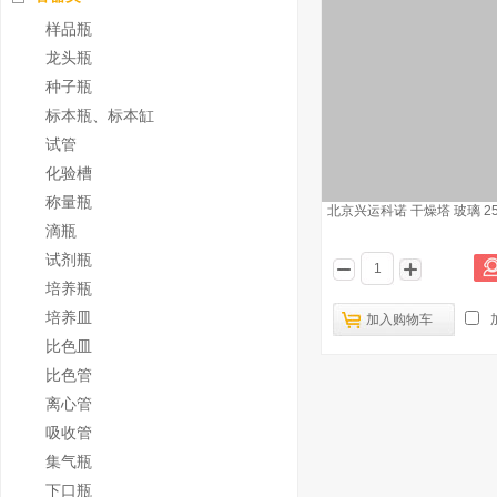
样品瓶
龙头瓶
种子瓶
标本瓶、标本缸
试管
化验槽
称量瓶
北京兴运科诺 干燥塔 玻璃 25
滴瓶
试剂瓶
培养瓶
培养皿
加入购物车
比色皿
比色管
离心管
吸收管
集气瓶
下口瓶