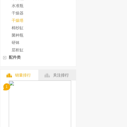
水准瓶
干燥器
干燥塔
棉纱缸
菌种瓶
研钵
层析缸
配件类
销量排行
关注排行
1