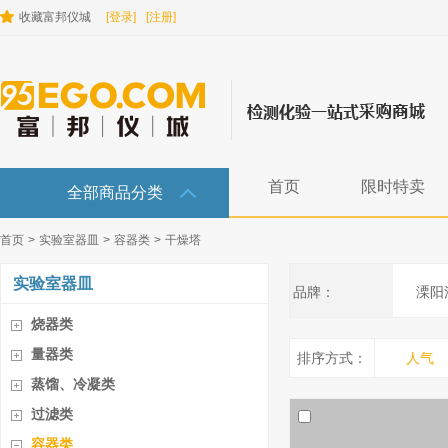
收藏富邦仪城
[登录]
[注册]
首页
限时特卖
全部商品分类
首页
>
实验室器皿
>
容器类
>
干燥塔
实验室器皿
品牌：
溧阳
烧器类
量器类
排序方式：
人气
蒸馏、冷凝类
过滤类
容器类