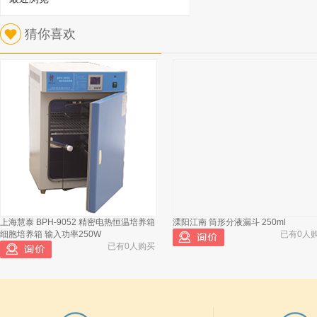
1
猜你喜欢
德国Petrotest ADU 4+自动馏程仪器 GAS
DAMPER回收室支撑
已有520人浏览
上海慧泰 BPH-9052 精密电热恒温培养箱
溧阳江南 筒形分液漏斗 250ml
德国Petrotest ADU 4+自动馏程仪器 备
2
细胞培养箱 输入功率250W
已有0人
用加热器 600W 115-230V 带皮托管和
已有0人购买
温度