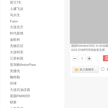
荷兰TE
上虞飞达
马尔文
Fann
大连北方
时代新维
金欧科
无锡石仪
德国Petrotest ADU 4+自
GAS DAMPER回收室支撑
大连特安
江苏科苑
安东帕AntonPaar
加入购物车
安捷伦
梅特勒
环球
大连石油仪器
英国PARKER
耶拿