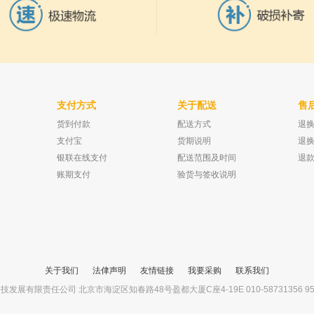
支付方式
关于配送
售
货到付款
配送方式
退
柱 SE-30 非极
上海五良 2J-X柱塞式计量泵 2J-X 5/40
廊坊智航科教 四氟
2*7mm 3*7mm
30m
已有0人购买
支付宝
货期说明
退
已有0人购买
银联在线支付
配送范围及时间
退
账期支付
验货与签收说明
关于我们
法侓声明
友情链接
我要采购
联系我们
展有限责任公司 北京市海淀区知春路48号盈都大厦C座4-19E 010-58731356 95ego.co