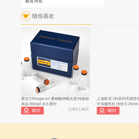
最近浏览
1
猜你喜欢
北京兴运科诺 糖度计 玻璃 40-50
已有613人浏览
爱尔兰Reagecon 重铬酸钾吸光度/传输标
上海欧尼 ON系列毛细管色谱
北京兴运科诺 糖度计 玻璃 0-80（三支
2
准品 60mg/l 永久密封
中等极性柱 内径:0.25mm
组）
已有0人购买
北京兴运科诺 糖度计 玻璃 50-60
3
北京兴运科诺 附温糖度计 玻璃 0-10°
4