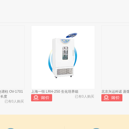
柱 OV-1701
上海一恒 LRH-250 生化培养箱
北京兴运科诺 蒸馏烧
 长度
已有0人购买
已有0人购买