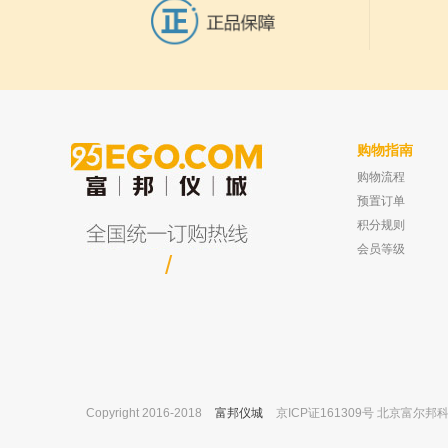
北京兴运科诺 附温糖度计 玻璃 10-20°
5
购物指南
购物流程
宁波新芝 SCIENTZ-18ND 压盖型 加热型钟
上海欧尼 ON系列毛细管色谱
罩式冷冻干燥机
性柱 内径:0.53mm 长度：
预置订单
已有0人购买
积分规则
会员等级
/
Copyright 2016-2018
富邦仪城
京ICP证161309号 北京富尔邦科技发