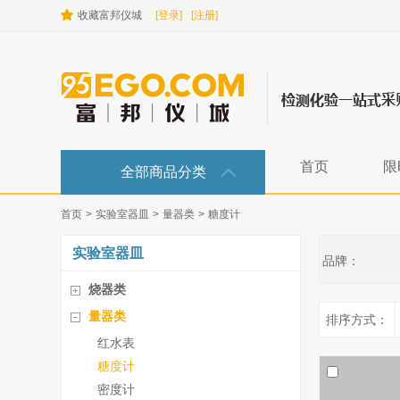
收藏富邦仪城
[登录]
[注册]
首页
限
全部商品分类
首页
>
实验室器皿
>
量器类
>
糖度计
实验室器皿
品牌：
烧器类
量器类
排序方式：
红水表
糖度计
密度计