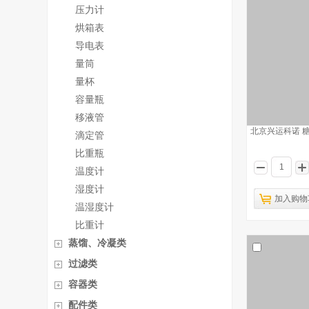
压力计
烘箱表
导电表
量筒
量杯
容量瓶
移液管
北京兴运科诺 糖度
滴定管
比重瓶
温度计
湿度计
加入购物
温湿度计
比重计
蒸馏、冷凝类
过滤类
容器类
配件类