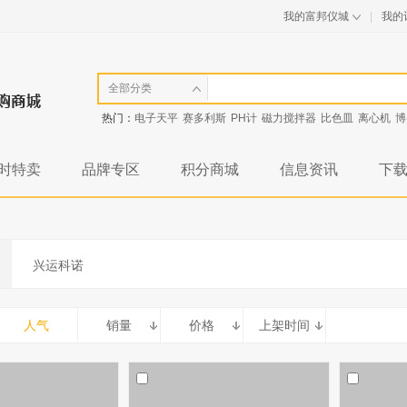
我的富邦仪城
|
我的
全部分类
热门：
电子天平
赛多利斯
PH计
磁力搅拌器
比色皿
离心机
博
时特卖
品牌专区
积分商城
信息资讯
下
兴运科诺
人气
销量
价格
上架时间