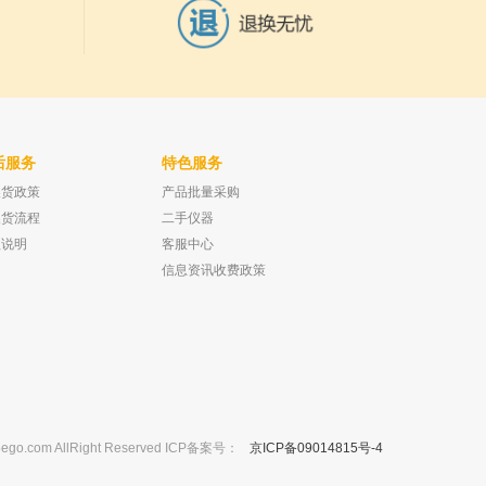
后服务
特色服务
换货政策
产品批量采购
磁力搅拌子C型 C7
上海岛津 12*32mm宽口（10-425）螺纹口
样品瓶用Target带PTFE红色/硅
换货流程
二手仪器
已有0人购买
已有0人购买
款说明
客服中心
信息资讯收费政策
m AllRight Reserved ICP备案号：
京ICP备09014815号-4