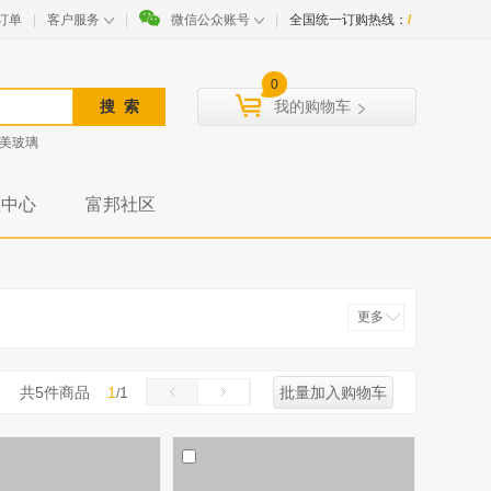
订单
|
客户服务
|
微信公众账号
|
全国统一订购热线：
/
0
我的购物车
美玻璃
载中心
富邦社区
更多
收起
共
5
件商品
1
1
批量加入购物车
/