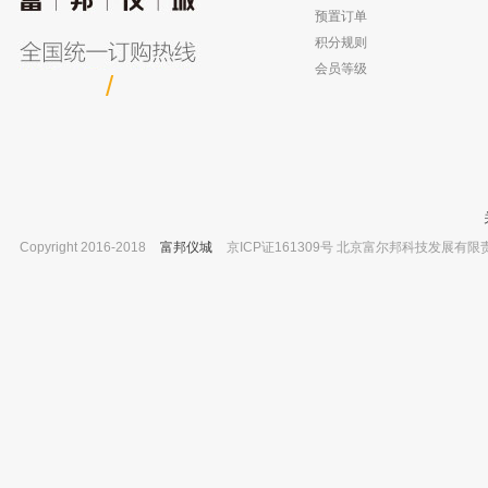
1000ug/ml
已有0人购买
预置订单
已有0人
积分规则
会员等级
/
Copyright 2016-2018
富邦仪城
京ICP证161309号 北京富尔邦科技发展有限责任公司 
天津天马 TD-C系列精密电子天平
坛墨质检 介芬胺 ≥98% 20mg
TD3002C 300g/0.01g
已有0人
已有0人购买