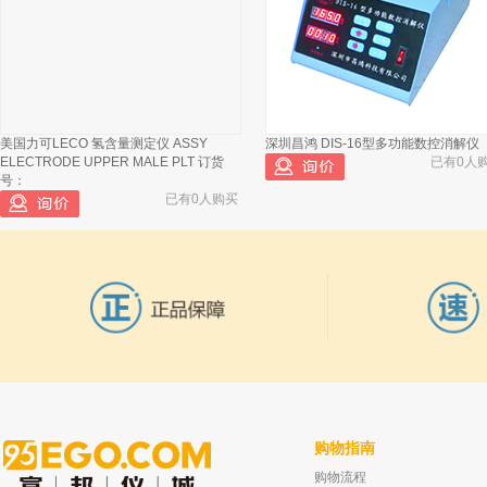
美国力可LECO 氢含量测定仪 ASSY
深圳昌鸿 DIS-16型多功能数控消解仪
ELECTRODE UPPER MALE PLT 订货
已有0人
号：
已有0人购买
购物指南
购物流程
坛墨质检 紫杉醇,对照品 ≥98% 20mg
坛墨质检 正己烷中辛硫磷标准品,有证