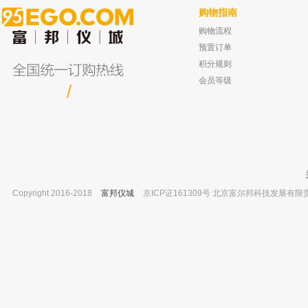
购物指南
购物流程
德国爱安姆 FK200箱式炉
耶拿 膜式干燥器 订货号：402-889-75
已有0人购买
已有0人
预置订单
积分规则
会员等级
/
Copyright 2016-2018
富邦仪城
京ICP证161309号 北京富尔邦科技发展有限责任公司 
上海岛津 Rxi-5ms 气相色谱柱 内径：
坛墨质检 甲醇中克线磷标准品-苯线磷
0.53mm，膜厚：1.50μm，柱长：3
胺磷,有证书 1000ug/ml
已有0人购买
已有0人