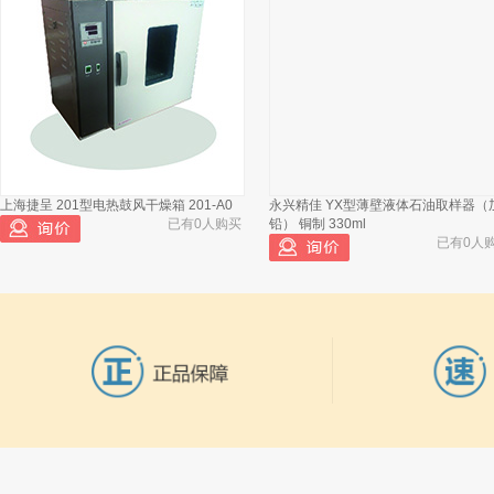
泊菲莱 低温恒温槽 订货号：DC-4006
已有551人浏览
上海捷呈 201型电热鼓风干燥箱 201-A0
永兴精佳 YX型薄壁液体石油取样器（
泊菲莱 光辐照计套器 订货号：
2
PM100D+S310C
已有0人购买
铅） 铜制 330ml
已有0人
泊菲莱 定制离线反应器
3
泊菲莱 紫外线防护眼镜
4
泊菲莱 光催化反应防护箱 订货号：
5
LIGHTCUBE2.3
泊菲莱 大功率LED光源 订货号：PL-
6
LED100