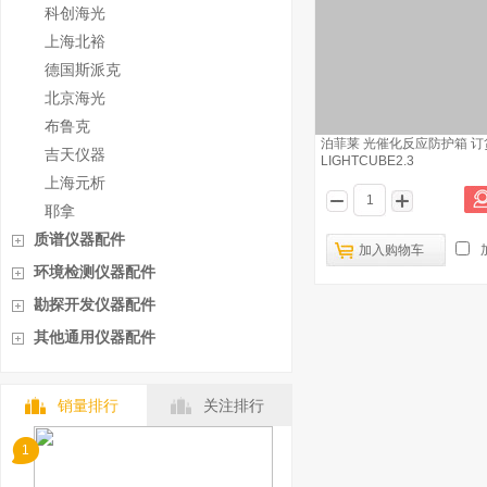
科创海光
上海北裕
德国斯派克
北京海光
布鲁克
泊菲莱 光催化反应防护箱 
吉天仪器
LIGHTCUBE2.3
上海元析
耶拿
质谱仪器配件
加入购物车
环境检测仪器配件
勘探开发仪器配件
其他通用仪器配件
销量排行
关注排行
1