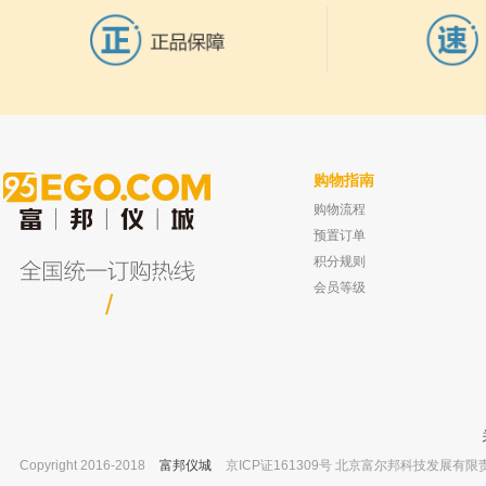
购物指南
购物流程
常州蓝光 HM系列扭力测试仪 HM-100
邻苯二甲酸二烯丙酯 Phthalic Acid, Bis
0.15-10 N.m
Allyl Ester CAS 131-17-9
预置订单
已有0人购买
已有0人
积分规则
会员等级
/
Copyright 2016-2018
富邦仪城
京ICP证161309号 北京富尔邦科技发展有限责任公司 