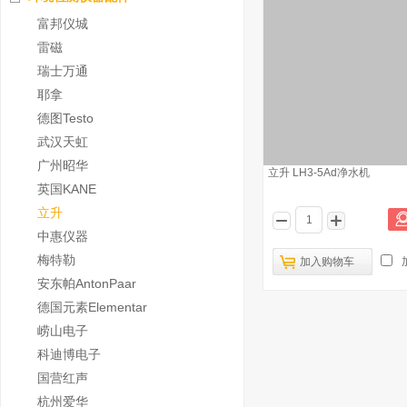
富邦仪城
雷磁
瑞士万通
耶拿
德图Testo
武汉天虹
广州昭华
立升 LH3-5Ad净水机
英国KANE
立升
中惠仪器
梅特勒
加入购物车
安东帕AntonPaar
德国元素Elementar
崂山电子
科迪博电子
国营红声
杭州爱华