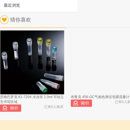
最近浏览
1
猜你喜欢
立升 LH3-5Ad净水机
已有565人浏览
济南巴罗克 81-7204 冷冻管 2.0ml 可站立
布鲁克 456-GC气相色谱仪皂膜流量计
无书写区域
已有0人
已有0人购买