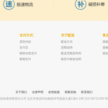
支付方式
关于配送
售
货到付款
配送方式
退
800
九州同诚 冷热一体机 LR-10D 带加热
台湾洛科 菌落计数器
已有0人购买
已有0人购买
2-3X 4位LED
支付宝
货期说明
退
银联在线支付
配送范围及时间
退
账期支付
验货与签收说明
关于我们
法侓声明
友情链接
我要采购
联系我们
展有限责任公司 北京市海淀区知春路48号盈都大厦C座4-19E 010-58731356 95ego.co