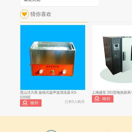
1
猜你喜欢
斯派超 Spectroil M油料光谱仪皮带
已有608人浏览
昆山洁力美 旋钮式超声波清洗器 KS-
上海捷呈 201型电热鼓风干
斯派超 Spectroil M油料光谱仪盘电极
2
5200E
轴组件
已有0人购买
斯派超 Spectroil M油料光谱仪盘电极
3
驱动马达