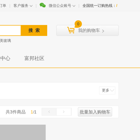
订单
|
客户服务
|
微信公众账号
|
全国统一订购热线：
/
0
我的购物车
美玻璃
载中心
富邦社区
更多
收起
共
3
件商品
1
1
批量加入购物车
/