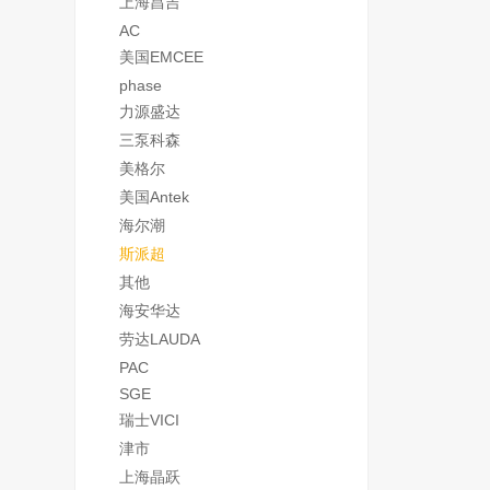
上海昌吉
AC
美国EMCEE
phase
力源盛达
三泵科森
美格尔
美国Antek
海尔潮
斯派超
其他
海安华达
劳达LAUDA
PAC
SGE
瑞士VICI
津市
上海晶跃