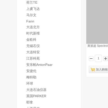
荷兰TE
上虞飞达
马尔文
Fann
大连北方
时代新维
金欧科
无锡石仪
斯派超 Spectr
大连特安
江苏科苑
安东帕AntonPaar
加入购物
安捷伦
梅特勒
环球
大连石油仪器
英国PARKER
耶拿