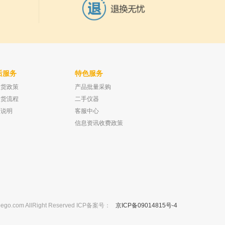
后服务
特色服务
换货政策
产品批量采购
 Galaxy 230 放大倍数
爱尔兰Reagecon PH校正液
（2.00@25°C）500ml
换货流程
二手仪器
已有0人购买
已有0人购买
款说明
客服中心
信息资讯收费政策
m AllRight Reserved ICP备案号：
京ICP备09014815号-4