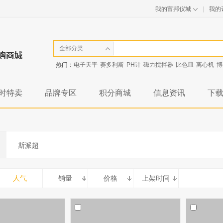
我的富邦仪城
|
我的
全部分类
热门：
电子天平
赛多利斯
PH计
磁力搅拌器
比色皿
离心机
博
时特卖
品牌专区
积分商城
信息资讯
下
斯派超
人气
销量
价格
上架时间