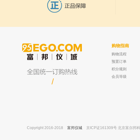
购物指南
购物流程
无锡百运科技 16孔磁力架 5ml
同奥科技 总氮测定仪 TR-1
已有0人购买
预置订单
积分规则
会员等级
/
Copyright 2016-2018
富邦仪城
京ICP证161309号 北京富尔邦科技发