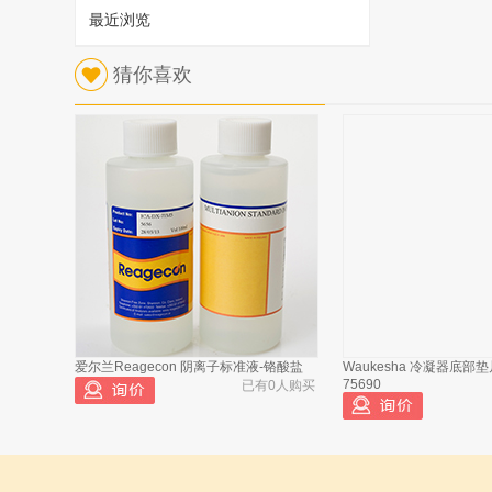
最近浏览
1
猜你喜欢
法国依拉勃 MAVP804净气柜分子过滤器
已有646人浏览
爱尔兰Reagecon 阴离子标准液-铬酸盐
Waukesha 冷凝器底部
法国依拉勃 MAVP804净气柜风机
2
75690
已有0人购买