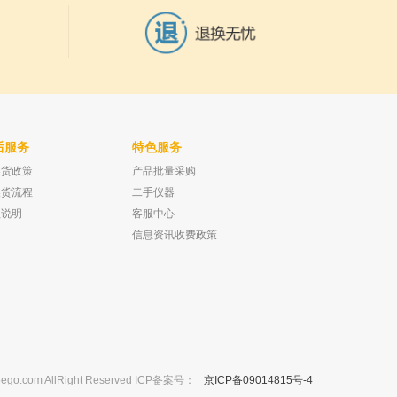
后服务
特色服务
换货政策
产品批量采购
根碱,对照品 ≥98%
北京兴运科诺 干燥器 玻璃 300mm
已有0人购买
换货流程
二手仪器
已有0人购买
款说明
客服中心
信息资讯收费政策
m AllRight Reserved ICP备案号：
京ICP备09014815号-4