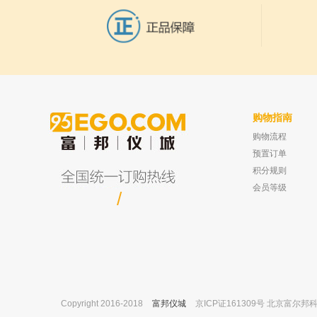
购物指南
购物流程
上海梅颖浦 D1225 椭圆形搅拌子
北京海孚 HyFlex® 11-6
已有0人购买
套
预置订单
积分规则
会员等级
/
Copyright 2016-2018
富邦仪城
京ICP证161309号 北京富尔邦科技发