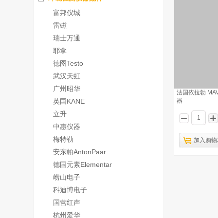
富邦仪城
雷磁
瑞士万通
耶拿
德图Testo
武汉天虹
广州昭华
法国依拉勃 MA
英国KANE
器
立升
中惠仪器
梅特勒
加入购物
安东帕AntonPaar
德国元素Elementar
崂山电子
科迪博电子
国营红声
杭州爱华