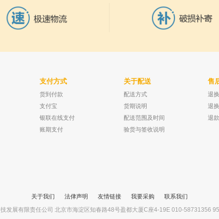
支付方式
关于配送
售
货到付款
配送方式
退
30，11-638 抗割手
哈希 DR6000光度计 显示屏 订货号：
坛墨质检 D-四氢药
LZV885
20mg
支付宝
货期说明
退
已有0人购买
已有0人购买
银联在线支付
配送范围及时间
退
账期支付
验货与签收说明
关于我们
法侓声明
友情链接
我要采购
联系我们
展有限责任公司 北京市海淀区知春路48号盈都大厦C座4-19E 010-58731356 95ego.co