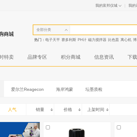
我的富邦仪城
|
我的
全部分类
热门：
电子天平
赛多利斯
PH计
磁力搅拌器
比色皿
离心机
博
时特卖
品牌专区
积分商城
信息资讯
下
爱尔兰Reagecon
海岸鸿蒙
坛墨质检
人气
销量
价格
上架时间