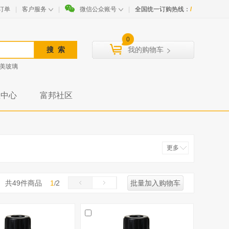
订单
|
客户服务
|
微信公众账号
|
全国统一订购热线：
/
0
我的购物车
美玻璃
载中心
富邦社区
更多
收起
共
49
件商品
1
2
批量加入购物车
/