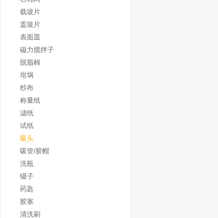
载玻片
盖玻片
表面皿
磁力搅拌子
脱脂棉
坩埚
纱布
称量纸
滤纸
试纸
吸头
吸管/胶帽
洗瓶
镊子
药匙
胶塞
清洗刷