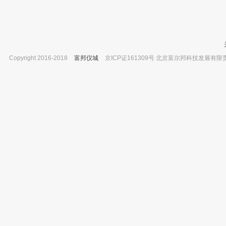
Copyright 2016-2018
富邦仪城
京ICP证161309号 北京富尔邦科技发展有限责任公司 
电导率纯水电极 30014094
北京兴运科诺 味氏分馏头 400*14*29*
已有0人购买
已有0人