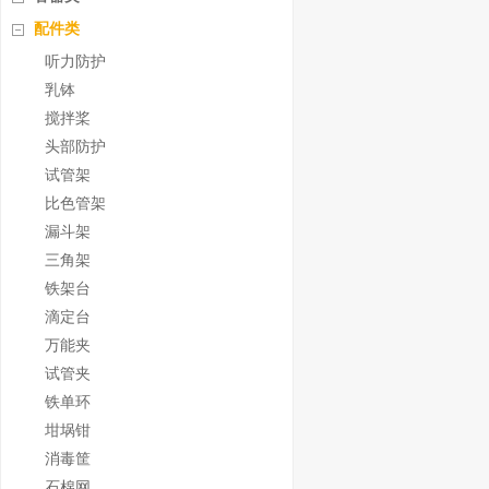
配件类
听力防护
乳钵
搅拌桨
头部防护
试管架
比色管架
漏斗架
三角架
铁架台
滴定台
万能夹
试管夹
铁单环
坩埚钳
消毒筐
石棉网