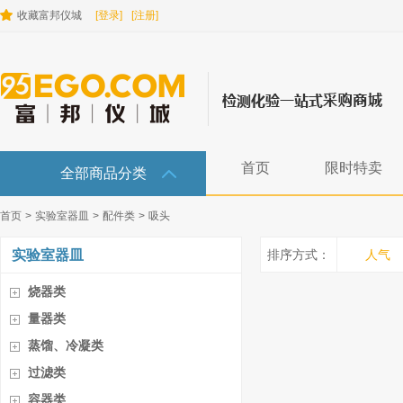
收藏富邦仪城
[登录]
[注册]
首页
限时特卖
全部商品分类
首页
>
实验室器皿
>
配件类
>
吸头
实验室器皿
排序方式：
人气
烧器类
量器类
蒸馏、冷凝类
过滤类
容器类