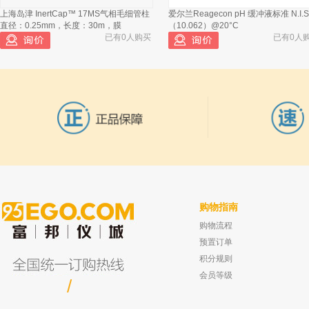
上海岛津 InertCap™ 17MS气相毛细管柱
爱尔兰Reagecon pH 缓冲液标准 N.I.S.
直径：0.25mm，长度：30m，膜
（10.062）@20°C
已有0人购买
已有0人
购物指南
购物流程
坛墨质检 甲醇中三唑锡标准品,有证书
坛墨质检 地奥司明（试剂级）,对照品
100ug/ml
≥98% 20mg
预置订单
已有0人购买
已有0人
积分规则
会员等级
/