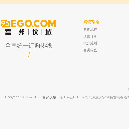
购物指南
购物流程
坛墨质检 圣草次苷,对照品 ≥98% 20mg
耀华 YSQ-15-2滴定夹 塑料蝶式
已有0人购买
已有0人
预置订单
积分规则
会员等级
/
Copyright 2016-2018
富邦仪城
京ICP证161309号 北京富尔邦科技发展有限责任公司 
北京兴运科诺 塑料烧杯 塑料 1000ml
爱尔兰Reagecon ICP-MS/ICP校准
已有0人购买
钛