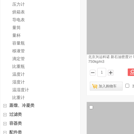
压力计
烘箱表
导电表
量筒
量杯
容量瓶
移液管
北京兴运科诺 新石油密度计 玻
滴定管
750kg/m3
比重瓶
温度计
湿度计
加入购物车
温湿度计
比重计
蒸馏、冷凝类
过滤类
容器类
配件类