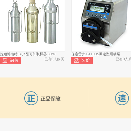
抚顺博瑞特 BQX型可卸取样器 30ml
保定雷弗 BT100S调速型蠕动泵
已有0人购买
已有0人