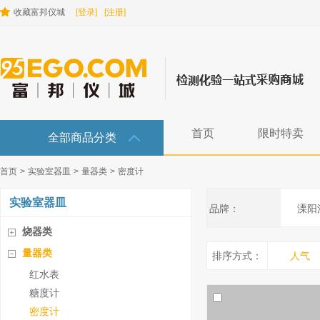
收藏富邦仪城
[登录]
[注册]
首页
限时特卖
全部商品分类
首页
>
实验室器皿
>
量器类
>
密度计
实验室器皿
品牌：
溧阳
烧器类
量器类
排序方式：
人气
红水表
糖度计
密度计