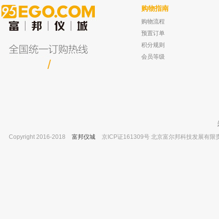
购物指南
购物流程
上海岛津 Rtx®-5 气相色谱柱 内径：
北京海岸鸿蒙 甲醇中联苯胺溶液标准
1000μg/ml 1ml
0.53mm，膜厚：1.50μm，柱长：6
预置订单
已有0人
已有0人购买
积分规则
会员等级
/
Copyright 2016-2018
富邦仪城
京ICP证161309号 北京富尔邦科技发展有限责任公司 
保定兰格 基本型蠕动泵 YT600-1J
湖南湘仪 迷你离心机 WTL-6K
已有0人购买
已有0人