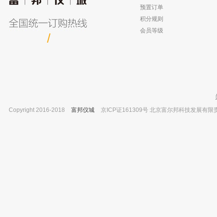
0.53mm ID，50um 订货号：1972
20mm银色开口铝盖 中心孔10mm
预置订单
已有0人购买
已有0人
积分规则
会员等级
/
Copyright 2016-2018
富邦仪城
京ICP证161309号 北京富尔邦科技发展有限责任公司 
廊坊智航科教 CB203-25 十字夹 25mm 黑
三德科技 SDSM2000定硫仪 电解池 
色
号：4.02.0239
已有0人购买
已有0人