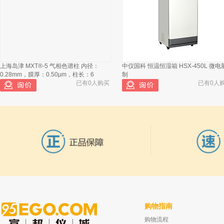
汉威电子 便携式单气体检测仪 可燃气CO
浓度测量仪 硫化氢有毒有害气体报警仪
已有1166人浏览
上海岛津 MXT®-5 气相色谱柱 内径：
中仪国科 恒温恒湿箱 HSX-450L 微电
0.28mm，膜厚：0.50μm，柱长：6
制
已有0人购买
已有0人
购物指南
购物流程
Restek Rt-Msieve 5A PLOT Column30m，
浙江爱吉仁 灰色特氟龙/模制丁基隔垫