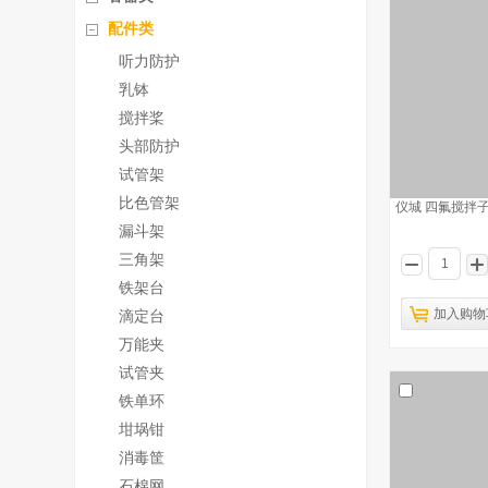
配件类
听力防护
乳钵
搅拌桨
头部防护
试管架
比色管架
仪城 四氟搅拌子
漏斗架
三角架
铁架台
加入购物
滴定台
万能夹
试管夹
铁单环
坩埚钳
消毒筐
石棉网