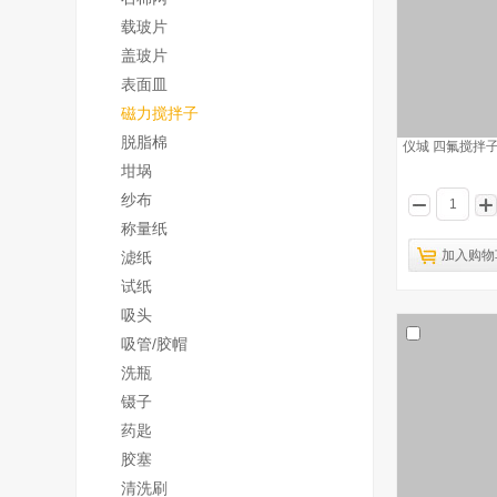
载玻片
盖玻片
表面皿
磁力搅拌子
脱脂棉
仪城 四氟搅拌子
坩埚
纱布
称量纸
加入购物
滤纸
试纸
吸头
吸管/胶帽
洗瓶
镊子
药匙
胶塞
清洗刷