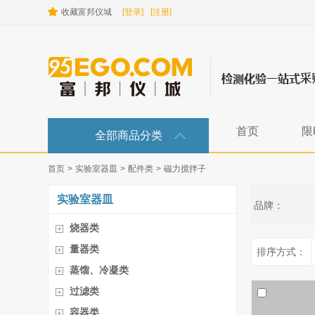
收藏富邦仪城
[登录]
[注册]
首页
限
全部商品分类
首页
>
实验室器皿
>
配件类
>
磁力搅拌子
实验室器皿
品牌：
烧器类
量器类
排序方式：
蒸馏、冷凝类
过滤类
容器类