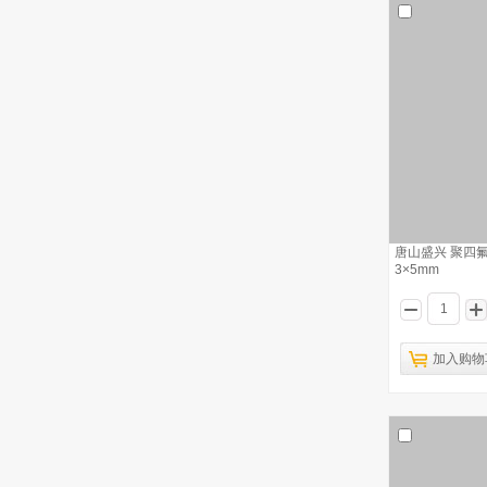
仪城 四氟搅拌子 10mm
10
唐山盛兴 聚四
3×5mm
加入购物