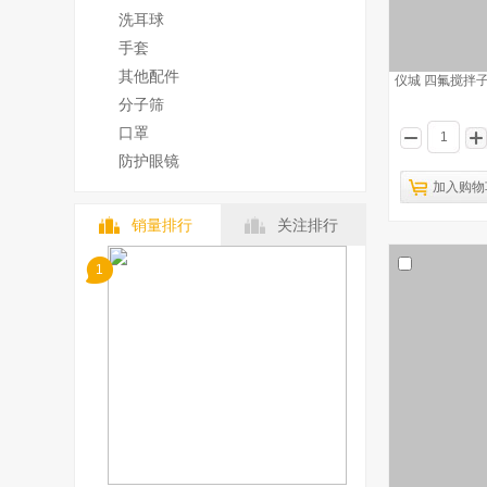
洗耳球
手套
其他配件
仪城 四氟搅拌子
分子筛
口罩
防护眼镜
加入购物
销量排行
关注排行
1