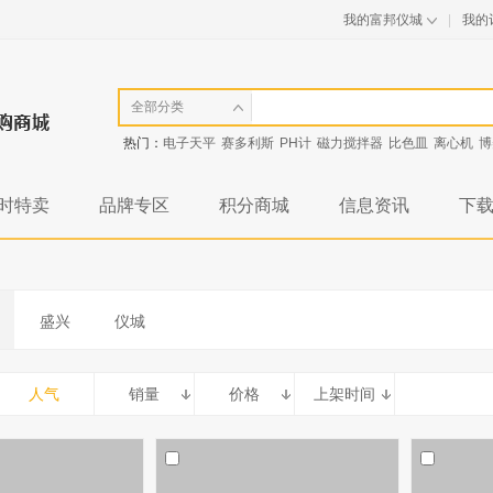
我的富邦仪城
|
我的
全部分类
热门：
电子天平
赛多利斯
PH计
磁力搅拌器
比色皿
离心机
博
时特卖
品牌专区
积分商城
信息资讯
下
盛兴
仪城
人气
销量
价格
上架时间