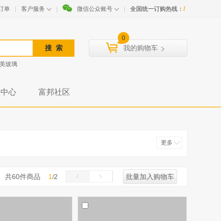
订单
|
客户服务
|
微信公众账号
|
全国统一订购热线：
/
0
我的购物车
美玻璃
载中心
富邦社区
更多
收起
共
60
件商品
1
2
批量加入购物车
/