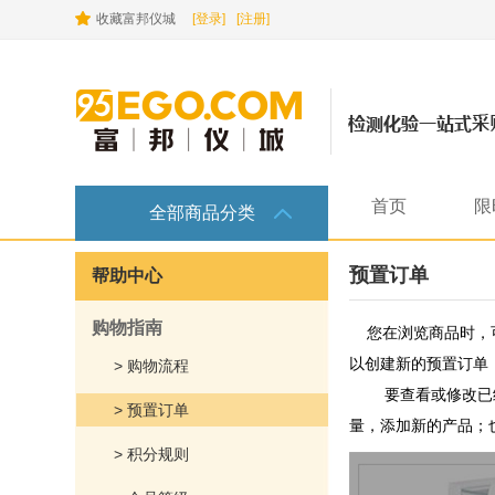
收藏富邦仪城
[登录]
[注册]
首页
限
全部商品分类
预置订单
帮助中心
购物指南
您在浏览商品时，
以创建新的预置订单
> 购物流程
要查看或修改已
> 预置订单
量
，
添加新的产品；
> 积分规则