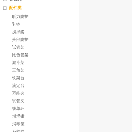
配件类
听力防护
乳钵
搅拌桨
头部防护
试管架
比色管架
漏斗架
三角架
铁架台
滴定台
万能夹
试管夹
铁单环
坩埚钳
消毒筐
石棉网