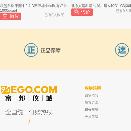
坛墨质检 甲醇中2,4-D溶液标准物质,有证书
北京兴运科诺 过滤坩埚 ¢40G1-G3(30
1000ug/ml
已有0人
已有0人购买
购物指南
购物流程
上海五良 JSR柱塞式计量泵 JSR 400/1.8
爱尔兰Reagecon 酚类单一化合物标
已有0人购买
4-氯-3-甲基苯酚
预置订单
已有0人
积分规则
会员等级
/