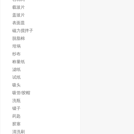
载玻片
盖玻片
表面皿
磁力搅拌子
脱脂棉
坩埚
纱布
称量纸
滤纸
试纸
吸头
吸管/胶帽
洗瓶
镊子
药匙
胶塞
清洗刷