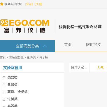
收藏富邦仪城
[登录]
[注册]
首页
限时特卖
全部商品分类
首页
>
实验室器皿
>
配件类
>
分子筛
实验室器皿
排序方式：
人气
烧器类
量器类
蒸馏、冷凝类
过滤类
容器类