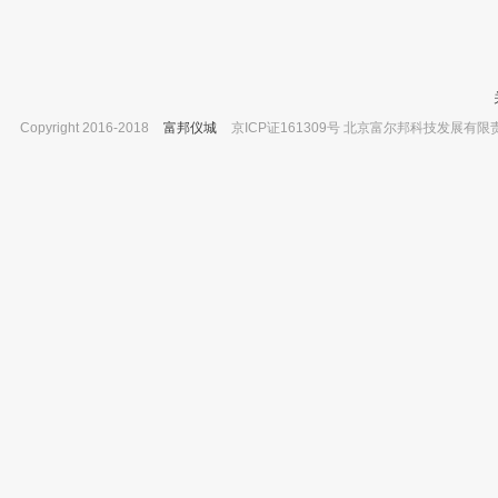
Copyright 2016-2018
富邦仪城
京ICP证161309号 北京富尔邦科技发展有限责任公司 
抚顺博瑞特 BCL型量油尺 50m
湖南平凡 PFZ4-WS 台式低速自动平
已有0人购买
机
已有0人