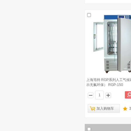
德国Wiggens 振荡水浴槽/恒温培养摇
4
床 WS21
上海捷呈 往复+回旋式水浴摇床 TS-
5
110XS
上海精宏 生化培养箱 SHP-750
6
上海一恒 MJ-150F-Ⅰ 霉菌培养箱
7
上海精宏 Y型生化培养箱 SHP-750Y
8
上海笃特 RGP系列人工气
上海一恒 DHP-9052 电热恒温培养箱
示无氟环保） RGP-150
9
上海捷呈 卧式二氧化碳摇床 TS-
10
211CO2
加入购物车