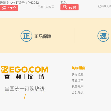
310g
进器 5个/包 订货号：PH2052
已有0人
已有0人购买
购物指南
购物流程
上海五良 JLM-S数显电磁泵 JLM-S1502
上海欧尼 ON系列毛细管色谱柱 OV-27
已有0人购买
性柱 内径:0.25mm 长度：60m
预置订单
已有0人
积分规则
会员等级
/