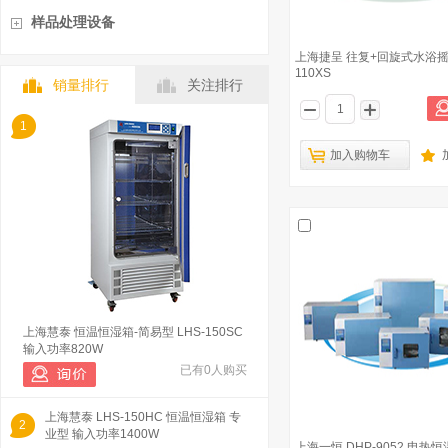
样品处理设备
上海捷呈 往复+回旋式水浴摇床
110XS
销量排行
关注排行
1
加入购物车
上海慧泰 恒温恒湿箱-简易型 LHS-150SC
输入功率820W
已有0人购买
上海慧泰 LHS-150HC 恒温恒湿箱 专
2
业型 输入功率1400W
上海一恒 DHP-9052 电热