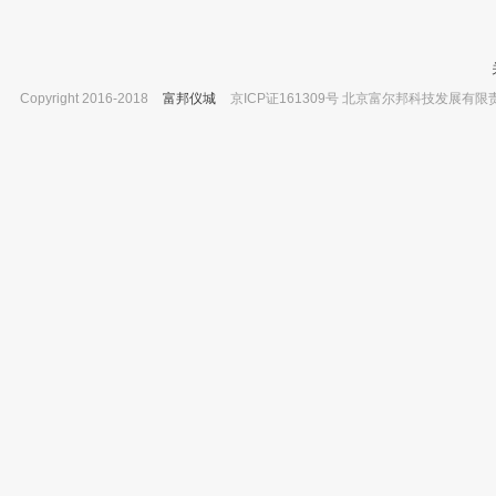
Copyright 2016-2018
富邦仪城
京ICP证161309号 北京富尔邦科技发展有限责任公司 
上海笃特 DZFS系列真空干燥箱 DZFS-
澳柯玛 医用冷藏箱 YC-370 2~8℃ 370L
6050
已有0人购买
已有0人