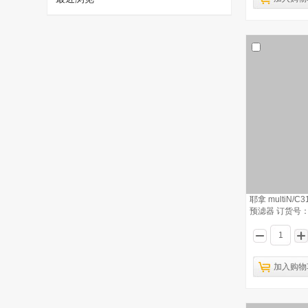
1
耶拿 multiN/C3100总有机碳分析仪 卤素
捕集器填充包 订货号：402-810.050
已有1222人浏览
耶拿 multiN/
预滤器 订货号：40
耶拿 EA5000硫氮元素分析仪燃烧管
2
订货号：402889510
耶拿 EA5000氯元素分析仪sensor
3
electrode 订货号：402-889.002
加入购物
耶拿 multi N/C 2100 TOC总有机碳分
4
析仪 卤素捕集铜丝（小铜丝） 订货