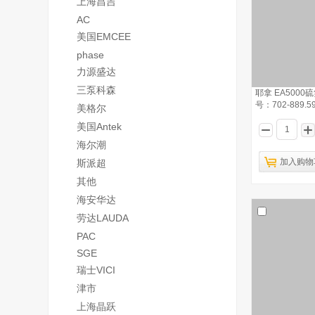
上海昌吉
AC
美国EMCEE
phase
力源盛达
三泵科森
耶拿 EA500
号：702-889.5
美格尔
美国Antek
海尔潮
加入购物
斯派超
其他
海安华达
劳达LAUDA
PAC
SGE
瑞士VICI
津市
上海晶跃