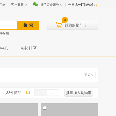
订单
|
客户服务
|
微信公众账号
|
全国统一订购热线：
/
0
我的购物车
美玻璃
载中心
富邦社区
更多
收起
共
33
件商品
1
1
批量加入购物车
/