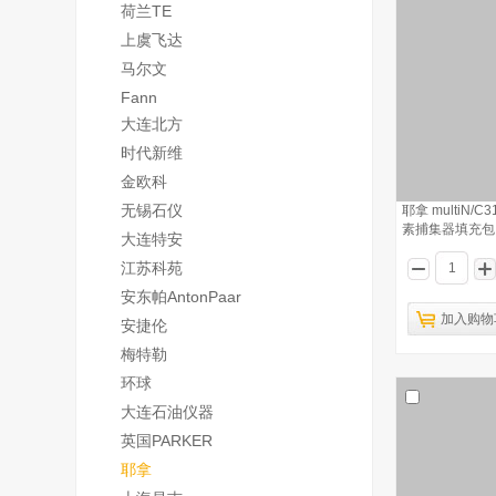
荷兰TE
上虞飞达
马尔文
Fann
大连北方
时代新维
金欧科
无锡石仪
耶拿 multiN/
素捕集器填充包 
大连特安
江苏科苑
安东帕AntonPaar
加入购物
安捷伦
梅特勒
环球
大连石油仪器
英国PARKER
耶拿