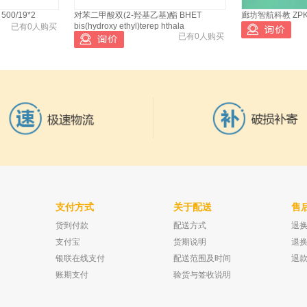
0/19*2
对苯二甲酸双(2-羟基乙基)酯 BHET
廊坊智航科教 ZPK
bis(hydroxy ethyl)terep hthala
已有0人购买
已有0人购买
支付方式
关于配送
售
货到付款
配送方式
退
液标准物质,有证
上海慧泰 HTG-9240A 立式电热恒温鼓风干
永兴精佳 试水膏 5
燥箱 输入功率2050W
支付宝
货期说明
退
已有0人购买
已有0人购买
银联在线支付
配送范围及时间
退
账期支付
验货与签收说明