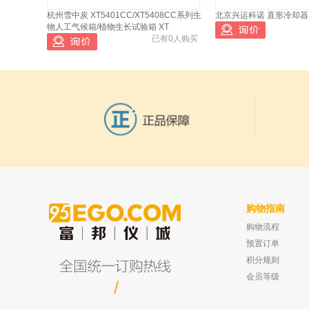
已有3150人浏览
杭州雪中炭 XT5401CC/XT5408CC系列生
北京兴运科诺 直形冷却器 50
物人工气候箱/植物生长试验箱 XT
麦克林 N,N-二甲基乙酰胺
2
已有0人购买
N-N-Dimethylacetamide
(DMAC) Sta
阿拉丁 环戊烯 142-29-0
3
98% 2.5L
阿拉丁 环己醇 108-93-0
4
AR,≥98.5 %(GC) 500ml
麦克林 N-甲基吡咯烷酮 1-
5
Methyl-2-pyrrolidinone
(NMP) Sta
麦克林 二甲基亚砜 Dimethyl
6
sulfoxide Standard for
GC,≥9
购物指南
阿拉丁 环戊酮 120-92-3 分
7
购物流程
上海笃特 DHP系列电热恒温培养箱 DHP-
坛墨质检 甲醇中恶草酮溶
析标准品 5ml
9012
书 100ug/ml
预置订单
已有0人购买
麦克林 苯甲醇 Benzyl
积分规则
8
alcohol Standard for GC
会员等级
≥99.5% (GC
/
麦克林 仲戊醇 (±)-2-
9
Pentanol standard for