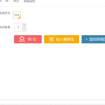
货 期：
现货
帮助说明
选择型号：
5ml
购买数量：