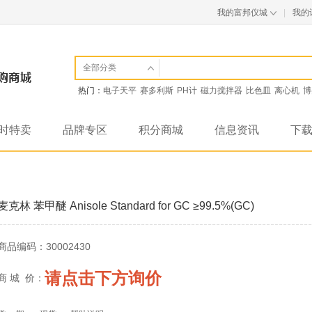
我的富邦仪城
|
我的
全部分类
热门：
电子天平
赛多利斯
PH计
磁力搅拌器
比色皿
离心机
博
时特卖
品牌专区
积分商城
信息资讯
下
麦克林 苯甲醚 Anisole Standard for GC ≥99.5%(GC)
商品编码：
30002430
请点击下方询价
商 城 价：