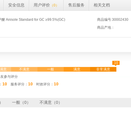
安全信息
用户评价
售后服务
相关文档
（0）
sole Standard for GC ≥99.5%(GC)
商品编号:30002430
商品产地：
10
◆
满意
不满意
一般
满意
非常满意
网友参与评分
10
10
10
：
服务评分：
时效评分：
）
一般（0）
不满意（0）