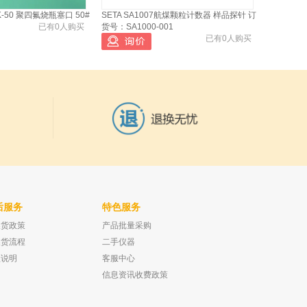
-50 聚四氟烧瓶塞口 50#
SETA SA1007航煤颗粒计数器 样品探针 订
已有0人购买
货号：SA1000-001
已有0人购买
后服务
特色服务
换货政策
产品批量采购
0g
美国WHEATON 带刻度培养基瓶 硼硅玻璃
已有0人购买
无色透明 250ml 盖垫LDPE
换货流程
二手仪器
已有0人购买
款说明
客服中心
信息资讯收费政策